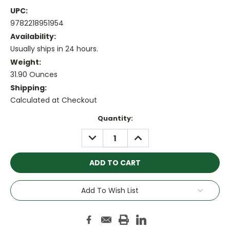
UPC:
9782218951954
Availability:
Usually ships in 24 hours.
Weight:
31.90 Ounces
Shipping:
Calculated at Checkout
Current
Quantity:
Stock:
DECREASE
INCREASE
QUANTITY:
QUANTITY:
Add To Wish List