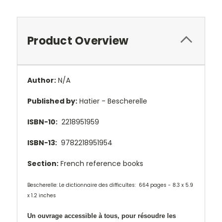
Product Overview
Author:
N/A
Published by:
Hatier - Bescherelle
ISBN-10:
2218951959
ISBN-13:
9782218951954
Section:
French reference books
Bescherelle: Le dictionnaire des difficultes: 664 pages - 8.3 x 5.9
x 1.2 inches
Un ouvrage accessible à tous, pour résoudre les