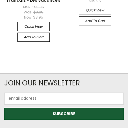
francais - Les vacances
$39.95
MSRP:
$9.95
Quick View
Was:
$9.95
Now:
$8.95
Add To Cart
Quick View
Add To Cart
JOIN OUR NEWSLETTER
Email
Address