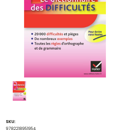
SKU:
9782218951954