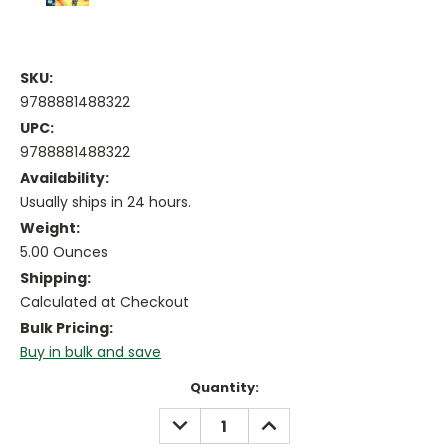
SKU:
9788881488322
UPC:
9788881488322
Availability:
Usually ships in 24 hours.
Weight:
5.00 Ounces
Shipping:
Calculated at Checkout
Bulk Pricing:
Buy in bulk and save
Current
Quantity:
Stock:
DECREASE
INCREASE
QUANTITY:
QUANTITY: