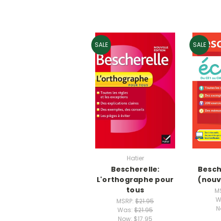
SALE
SALE
Hatier
Bescherelle:
Besch
L'orthographe pour
(nouv
tous
M
W
MSRP:
$21.95
N
Was:
$21.95
Now:
$17.95