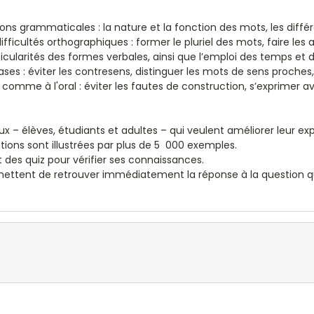
s grammaticales : la nature et la fonction des mots, les différe
fficultés orthographiques : former le pluriel des mots, faire les 
icularités des formes verbales, ainsi que l’emploi des temps et
ses : éviter les contresens, distinguer les mots de sens proches, c
 comme à l'oral : éviter les fautes de construction, s’exprimer ave
x – élèves, étudiants et adultes – qui veulent améliorer leur exp
ions sont illustrées par plus de 5 000 exemples.
des quiz pour vérifier ses connaissances.
ermettent de retrouver immédiatement la réponse à la question q