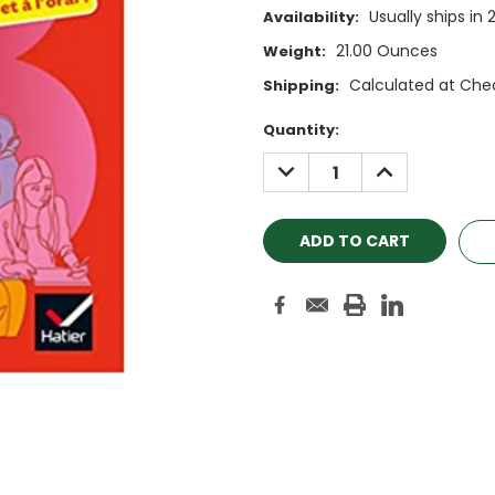
Usually ships in 
Availability:
21.00 Ounces
Weight:
Calculated at Che
Shipping:
Current
Quantity:
Stock:
DECREASE
INCREASE
QUANTITY:
QUANTITY: