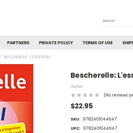
Search
PARTNERS
PRIVATE POLICY
TERMS OF USE
SHIP
BESCHERELLE: L'ESSENTIEL
Bescherelle: L'es
Hatier
(No reviews y
$22.95
9782401044647
SKU:
9782401044647
UPC: