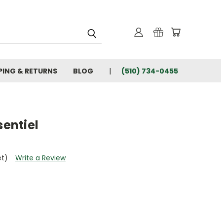
PING & RETURNS
BLOG
(510) 734-0455
sentiel
et)
Write a Review