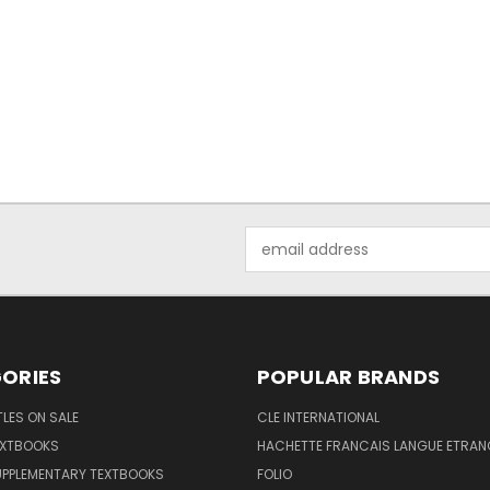
Email
Address
ORIES
POPULAR BRANDS
TLES ON SALE
CLE INTERNATIONAL
EXTBOOKS
HACHETTE FRANCAIS LANGUE ETRAN
UPPLEMENTARY TEXTBOOKS
FOLIO