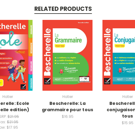
RELATED PRODUCTS
Hatier
Hatier
Hatier
erelle: Ecole
Bescherelle: La
Bescherell
elle edition)
grammaire pour tous
conjugaiso
tous
SRP:
$21.95
$16.95
as:
$21.95
$15.95
ow:
$17.95