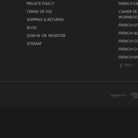
PRIVATE POLICY
FRENCH EA
TERMS OF USE
CAHIER DE
WORKBOO
SHIPPING & RETURNS
FRENCH LI
BLOG
FRENCH A
SIGN IN
OR
REGISTER
FRENCH C
SITEMAP
FRENCH C
FRENCH M
PREV