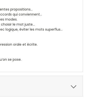
ntes propositions...
accords qui conviennent...
 des modes.
hoisir le mot juste...
c logique, éviter les mots superflus...
ression orale et écrite.
u’on se pose.