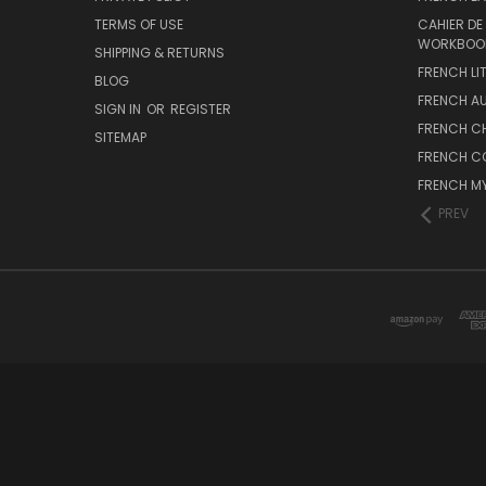
TERMS OF USE
CAHIER DE
WORKBOO
SHIPPING & RETURNS
FRENCH LI
BLOG
FRENCH A
SIGN IN
OR
REGISTER
FRENCH C
SITEMAP
FRENCH C
FRENCH M
PREV