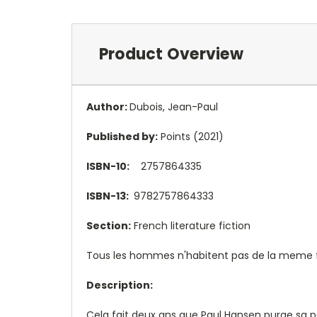
Product Overview
Author:
Dubois, Jean-Paul
Published by:
Points (2021)
ISBN-10:
2757864335
ISBN-13:
9782757864333
Section:
French literature fiction
Tous les hommes n'habitent pas de la meme fac
Description:
Cela fait deux ans que Paul Hansen purge sa pei