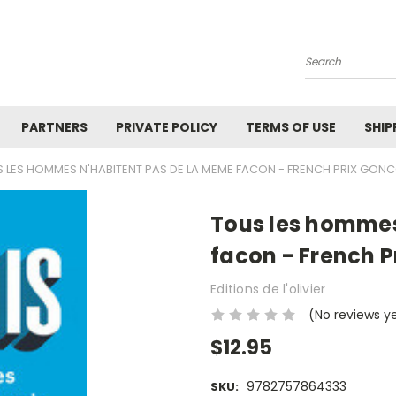
Search
PARTNERS
PRIVATE POLICY
TERMS OF USE
SHIP
 LES HOMMES N'HABITENT PAS DE LA MEME FACON - FRENCH PRIX GONC
Tous les hommes
facon - French P
Editions de l'olivier
(No reviews y
$12.95
9782757864333
SKU: