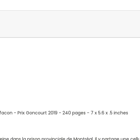
on - Prix Goncourt 2019 - 240 pages - 7 x 5.6 x .5 inches
ne dans la prison provinciale de Montréal. Il y partage une cell