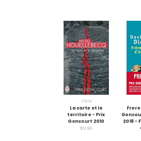
J'ai lu
La carte et le
Frere
territoire - Prix
Goncour
Goncourt 2010
2018 -
$13.95