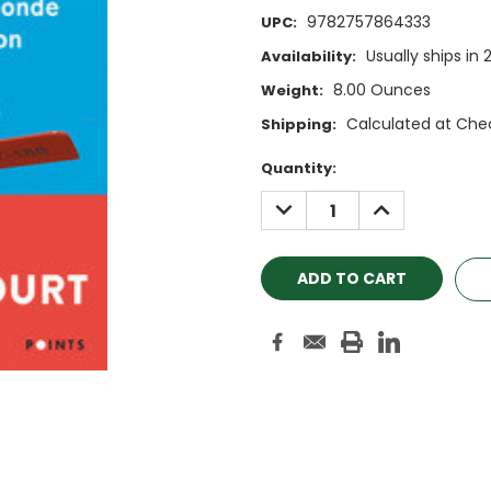
9782757864333
UPC:
Usually ships in
Availability:
8.00 Ounces
Weight:
Calculated at Che
Shipping:
Current
Quantity:
Stock:
DECREASE
INCREASE
QUANTITY:
QUANTITY: