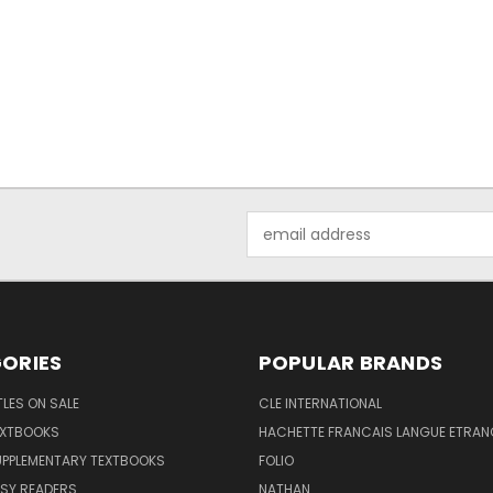
Email
Address
ORIES
POPULAR BRANDS
TLES ON SALE
CLE INTERNATIONAL
EXTBOOKS
HACHETTE FRANCAIS LANGUE ETRAN
UPPLEMENTARY TEXTBOOKS
FOLIO
SY READERS
NATHAN