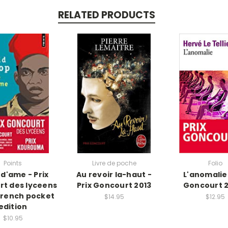
RELATED PRODUCTS
Points
Livre de poche
Folio
 d'ame - Prix
Au revoir la-haut -
L'anomalie 
t des lyceens
Prix Goncourt 2013
Goncourt 
 French pocket
$14.95
$12.95
edition
$10.95