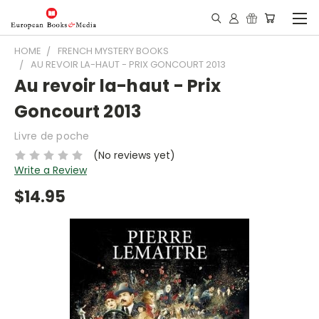
HOME
FRENCH MYSTERY BOOKS
AU REVOIR LA-HAUT - PRIX GONCOURT 2013
Au revoir la-haut - Prix
Goncourt 2013
Livre de poche
(No reviews yet)
Write a Review
$14.95