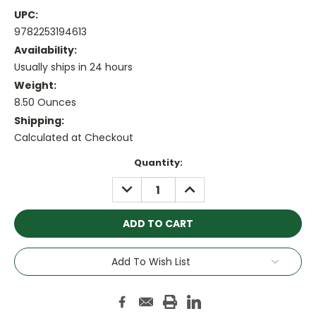
UPC:
9782253194613
Availability:
Usually ships in 24 hours
Weight:
8.50 Ounces
Shipping:
Calculated at Checkout
Current
Quantity:
Stock:
DECREASE
INCREASE
QUANTITY:
QUANTITY:
Add To Wish List