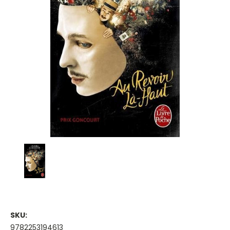
SKU:
9782253194613