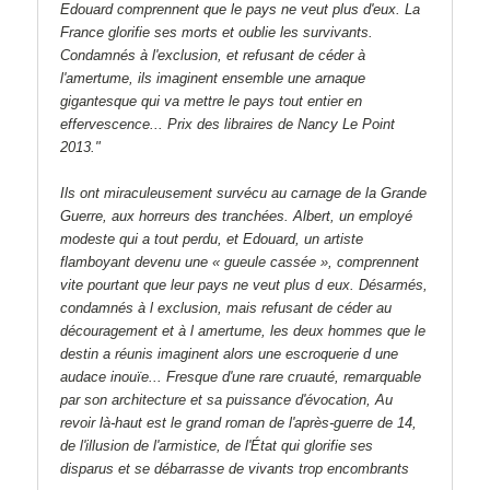
Edouard comprennent que le pays ne veut plus d'eux. La
France glorifie ses morts et oublie les survivants.
Condamnés à l'exclusion, et refusant de céder à
l'amertume, ils imaginent ensemble une arnaque
gigantesque qui va mettre le pays tout entier en
effervescence... Prix des libraires de Nancy Le Point
2013."
Ils ont miraculeusement survécu au carnage de la Grande
Guerre, aux horreurs des tranchées. Albert, un employé
modeste qui a tout perdu, et Edouard, un artiste
flamboyant devenu une « gueule cassée », comprennent
vite pourtant que leur pays ne veut plus d eux. Désarmés,
condamnés à l exclusion, mais refusant de céder au
découragement et à l amertume, les deux hommes que le
destin a réunis imaginent alors une escroquerie d une
audace inouïe... Fresque d'une rare cruauté, remarquable
par son architecture et sa puissance d'évocation, Au
revoir là-haut est le grand roman de l'après-guerre de 14,
de l'illusion de l'armistice, de l'État qui glorifie ses
disparus et se débarrasse de vivants trop encombrants