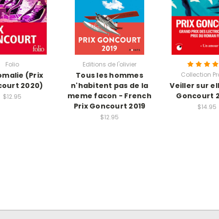
Folio
Editions de l'olivier
omalie (Prix
Tous les hommes
Collection P
ourt 2020)
n'habitent pas de la
Veiller sur el
meme facon - French
Goncourt 
$12.95
Prix Goncourt 2019
$14.95
$12.95