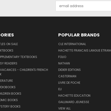
Email
Address
ORIES
POPULAR BRANDS
TLES ON SALE
CLE INTERNATIONAL
EXTBOOKS
HACHETTE FRANCAIS LANGUE ETRAN
UPPLEMENTARY TEXTBOOKS
FOLIO
SY READERS
NATHAN
 VACANCES - CHILDREN'S FRENCH
DIDIER EDITIONS
K
CASTERMAN
TERATURE
LIVRE DE POCHE
UDIOBOOKS
ELI
HILDREN BOOKS
HACHETTE EDUCATION
OMIC BOOKS
GALLIMARD JEUNESSE
YSTERY BOOKS
VIEW ALL