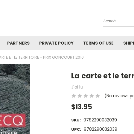
Search
PARTNERS
PRIVATE POLICY
TERMS OF USE
SHIP
ARTE ET LE TERRITOIRE - PRIX GONCOURT 2010
La carte et le ter
J'ai lu
(No reviews y
$13.95
9782290032039
SKU:
9782290032039
UPC: