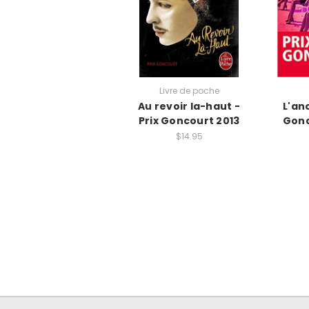
Livre de poche
Au revoir la-haut -
L'an
Prix Goncourt 2013
Gonc
$14.95