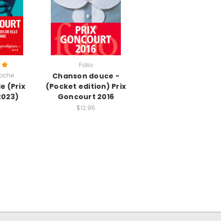
Folio
roche
Chanson douce -
le (Prix
(Pocket edition) Prix
2023)
Goncourt 2016
$12.95