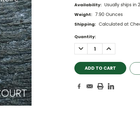
Usually ships in 
Availability:
7.90 Ounces
Weight:
Calculated at Che
Shipping:
Current
Quantity:
Stock:
DECREASE
INCREASE
QUANTITY:
QUANTITY: