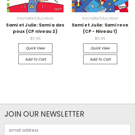
Hachette Education
Hachette Education
Sami et Julie: Sami a des
Sami et Julie: Sami reve
poux (CP niveau 2)
(CP - Niveau 1)
$5.95
$5.95
Quick View
Quick View
Add To Cart
Add To Cart
JOIN OUR NEWSLETTER
Email
Address