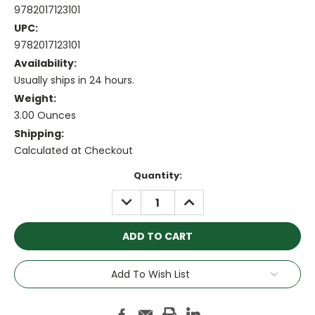
9782017123101
UPC:
9782017123101
Availability:
Usually ships in 24 hours.
Weight:
3.00 Ounces
Shipping:
Calculated at Checkout
Current
Quantity:
Stock:
DECREASE
INCREASE
QUANTITY:
QUANTITY:
Add To Wish List