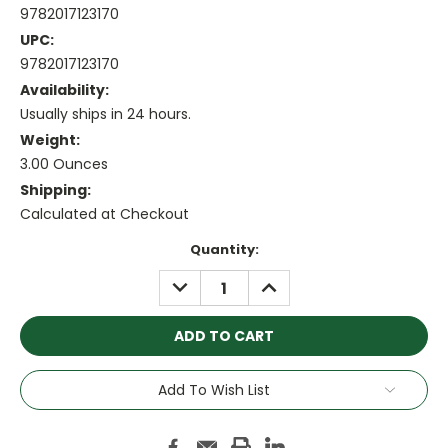
9782017123170
UPC:
9782017123170
Availability:
Usually ships in 24 hours.
Weight:
3.00 Ounces
Shipping:
Calculated at Checkout
Current
Quantity:
Stock:
DECREASE
INCREASE
QUANTITY:
QUANTITY:
Add To Wish List