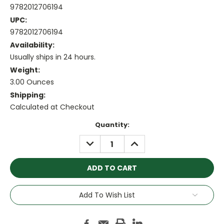
9782012706194
UPC:
9782012706194
Availability:
Usually ships in 24 hours.
Weight:
3.00 Ounces
Shipping:
Calculated at Checkout
Current
Quantity:
Stock:
DECREASE
INCREASE
QUANTITY:
QUANTITY:
Add To Wish List