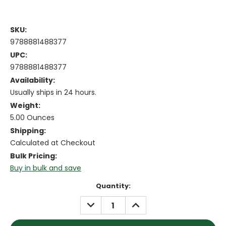
SKU:
9788881488377
UPC:
9788881488377
Availability:
Usually ships in 24 hours.
Weight:
5.00 Ounces
Shipping:
Calculated at Checkout
Bulk Pricing:
Buy in bulk and save
Current
Quantity:
Stock:
DECREASE
INCREASE
QUANTITY:
QUANTITY: