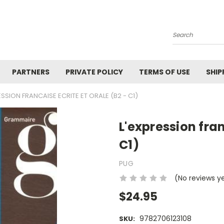
Search
PARTNERS
PRIVATE POLICY
TERMS OF USE
SHIP
ESSION FRANCAISE ECRITE ET ORALE (B2 - C1)
L'expression fran
C1)
PUG
(No reviews y
$24.95
9782706123108
SKU: