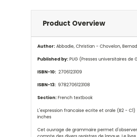
Product Overview
Author:
Abbadie, Christian - Chovelon, Bernad
Published by:
PUG (Presses universitaires de 
ISBN-10:
2706123109
ISBN-13:
9782706123108
Section:
French textbook
L'expression francaise ecrite et orale (B2 - C1
inches
Cet ouvrage de grammaire permet d'observer, d'
compte des divers registres de langue. Le livr