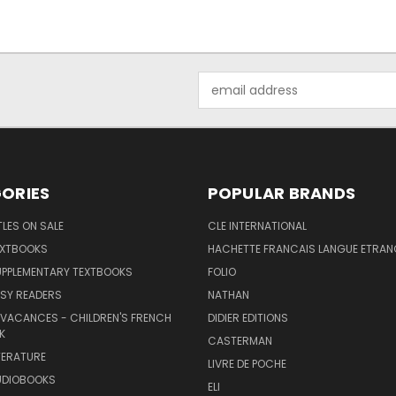
Email
Address
ORIES
POPULAR BRANDS
TLES ON SALE
CLE INTERNATIONAL
EXTBOOKS
HACHETTE FRANCAIS LANGUE ETRAN
UPPLEMENTARY TEXTBOOKS
FOLIO
SY READERS
NATHAN
 VACANCES - CHILDREN'S FRENCH
DIDIER EDITIONS
K
CASTERMAN
TERATURE
LIVRE DE POCHE
UDIOBOOKS
ELI