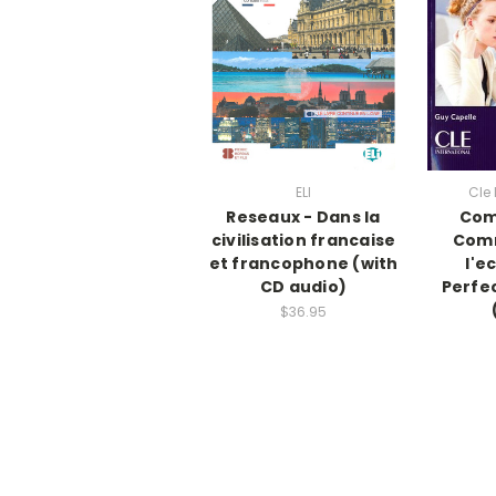
ELI
Cle 
Reseaux - Dans la
Com
civilisation francaise
Com
et francophone (with
l'e
CD audio)
Perfe
$36.95