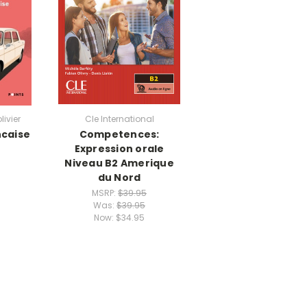
livier
Cle International
ncaise
Competences:
Expression orale
Niveau B2 Amerique
du Nord
MSRP:
$39.95
Was:
$39.95
Now:
$34.95