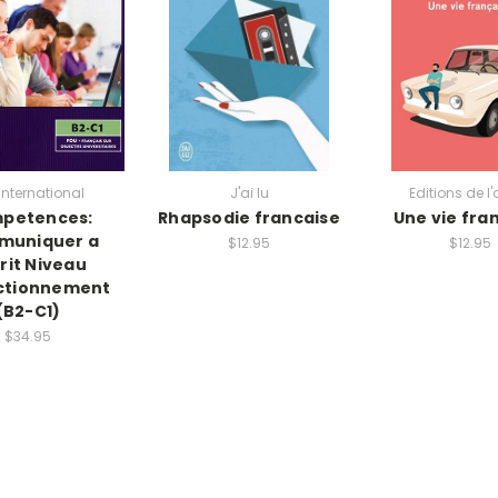
International
J'ai lu
Editions de l'o
petences:
Rhapsodie francaise
Une vie fra
muniquer a
$12.95
$12.95
crit Niveau
ctionnement
(B2-C1)
$34.95