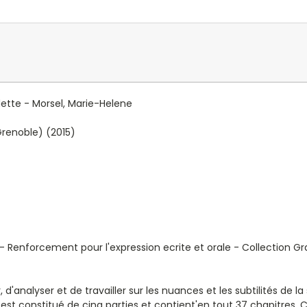
ette - Morsel, Marie-Helene
Grenoble) (2015)
) - Renforcement pour l'expression ecrite et orale - Collection G
analyser et de travailler sur les nuances et les subtilités de la
e est constitué de cinq parties et contient'en tout 37 chapitres