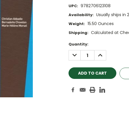
9782706123108
UPC:
Usually ships in 
Availability:
15.50 Ounces
Weight:
Calculated at Che
Shipping:
Current
Quantity:
Stock:
DECREASE
INCREASE
QUANTITY:
QUANTITY: