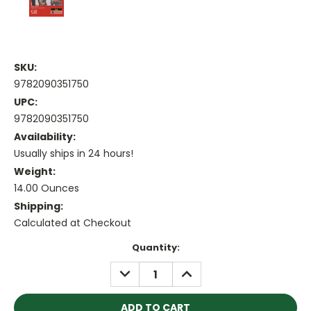
SKU:
9782090351750
UPC:
9782090351750
Availability:
Usually ships in 24 hours!
Weight:
14.00 Ounces
Shipping:
Calculated at Checkout
Current
Quantity:
Stock:
DECREASE
INCREASE
QUANTITY:
QUANTITY: