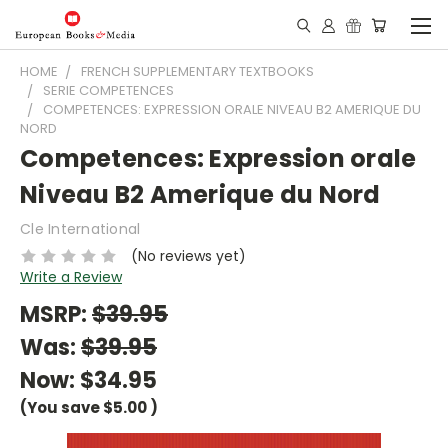
HOME
FRENCH SUPPLEMENTARY TEXTBOOKS
SERIE COMPETENCES
COMPETENCES: EXPRESSION ORALE NIVEAU B2 AMERIQUE DU
NORD
Competences: Expression orale
Niveau B2 Amerique du Nord
Cle International
(No reviews yet)
Write a Review
MSRP:
$39.95
Was:
$39.95
Now:
$34.95
(You save
$5.00
)