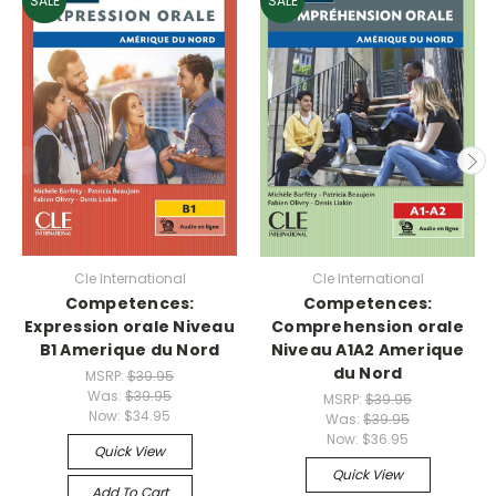
SALE
SALE
Cle International
Cle International
Competences:
Competences:
Expression orale Niveau
Comprehension orale
B1 Amerique du Nord
Niveau A1A2 Amerique
du Nord
MSRP:
$39.95
Was:
$39.95
MSRP:
$39.95
Now:
$34.95
Was:
$39.95
Now:
$36.95
Quick View
Quick View
Add To Cart