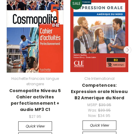
SALE
Hachette Francais langue
Cle International
etrangere
Competences:
Cosmopolite Niveau 5
Expression orale Niveau
Cahier activites
B2 Amerique du Nord
perfectionnement +
MSRP:
$39.95
audio MP3 C1
Was:
$39.95
Now:
$34.95
$27.95
Quick View
Quick View