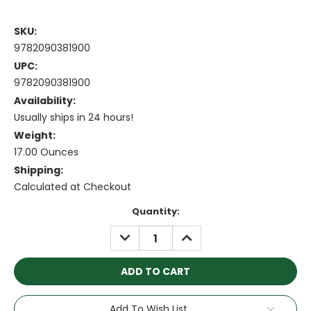
SKU:
9782090381900
UPC:
9782090381900
Availability:
Usually ships in 24 hours!
Weight:
17.00 Ounces
Shipping:
Calculated at Checkout
Current
Quantity:
Stock:
DECREASE
INCREASE
QUANTITY:
QUANTITY:
Add To Wish List