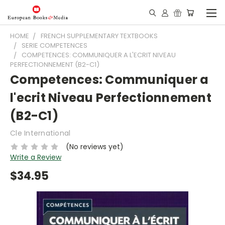
HOME
FRENCH SUPPLEMENTARY TEXTBOOKS
SERIE COMPETENCES
COMPETENCES: COMMUNIQUER A L'ECRIT NIVEAU
PERFECTIONNEMENT (B2-C1)
Competences: Communiquer a
l'ecrit Niveau Perfectionnement
(B2-C1)
Cle International
(No reviews yet)
Write a Review
$34.95