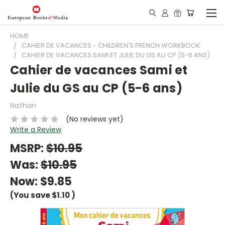
HOME
CAHIER DE VACANCES - CHILDREN'S FRENCH WORKBOOK
CAHIER DE VACANCES SAMI ET JULIE DU GS AU CP (5-6 ANS)
Cahier de vacances Sami et
Julie du GS au CP (5-6 ans)
Nathan
(No reviews yet)
Write a Review
MSRP:
$10.95
Was:
$10.95
Now:
$9.85
(You save
$1.10
)