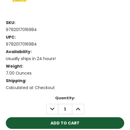
SKU:
9782017016984
UPC:
9782017016984
Availability:
Usually ships in 24 hours!
Weight:
7.00 Ounces
Shipping:
Calculated at Checkout
Current
Quantity:
Stock:
DECREASE
INCREASE
QUANTITY:
QUANTITY: