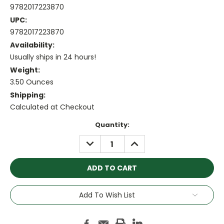
9782017223870
UPC:
9782017223870
Availability:
Usually ships in 24 hours!
Weight:
3.50 Ounces
Shipping:
Calculated at Checkout
Current
Quantity:
Stock:
DECREASE
INCREASE
QUANTITY:
QUANTITY:
Add To Wish List