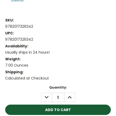
SKU:
9782017326342
UPC:
9782017326342
Availability:
Usually ships in 24 hours!
Weight:
7.00 Ounces
Shipping:
Calculated at Checkout
Current
Quantity:
Stock:
DECREASE
INCREASE
QUANTITY:
QUANTITY: