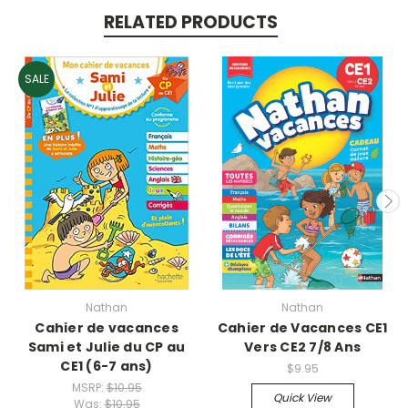
RELATED PRODUCTS
SALE
Nathan
Nathan
Cahier de vacances
Cahier de Vacances CE1
Sami et Julie du CP au
Vers CE2 7/8 Ans
CE1 (6-7 ans)
$9.95
MSRP:
$10.95
Quick View
Was:
$10.95