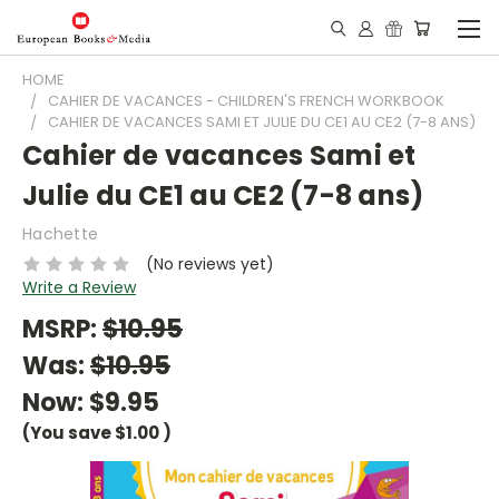
HOME
CAHIER DE VACANCES - CHILDREN'S FRENCH WORKBOOK
CAHIER DE VACANCES SAMI ET JULIE DU CE1 AU CE2 (7-8 ANS)
Cahier de vacances Sami et
Julie du CE1 au CE2 (7-8 ans)
Hachette
(No reviews yet)
Write a Review
MSRP:
$10.95
Was:
$10.95
Now:
$9.95
(You save
$1.00
)