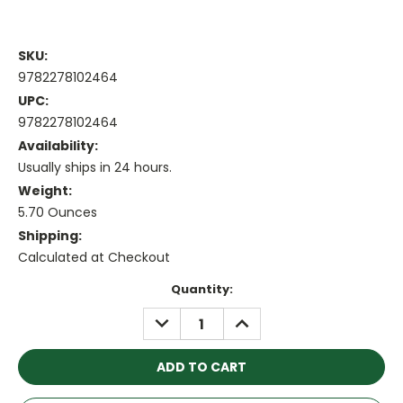
SKU:
9782278102464
UPC:
9782278102464
Availability:
Usually ships in 24 hours.
Weight:
5.70 Ounces
Shipping:
Calculated at Checkout
Current
Quantity:
Stock:
DECREASE
INCREASE
QUANTITY:
QUANTITY: