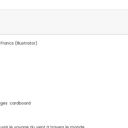
s Francs
(Illustrator)
 pages cardboard
rir le voyage du vent à travers le monde.