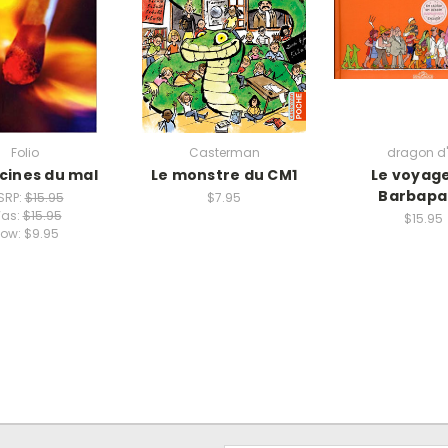
Folio
Casterman
dragon d'
acines du mal
Le monstre du CM1
Le voyag
Barbapa
SRP:
$15.95
$7.95
as:
$15.95
$15.95
ow:
$9.95