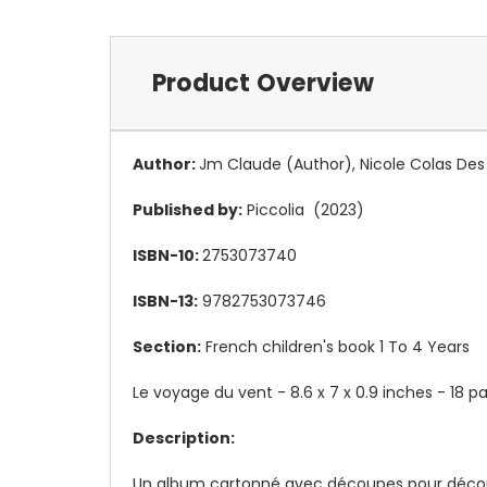
Product Overview
Author:
Jm Claude
(Author),
Nicole Colas De
Published by:
Piccolia (2023)
ISBN-10:
2753073740
ISBN-13:
9782753073746
Section:
French children's book 1 To 4 Years
Le voyage du vent - 8.6 x 7 x 0.9 inches - 18
Description:
Un album cartonné avec découpes pour découv