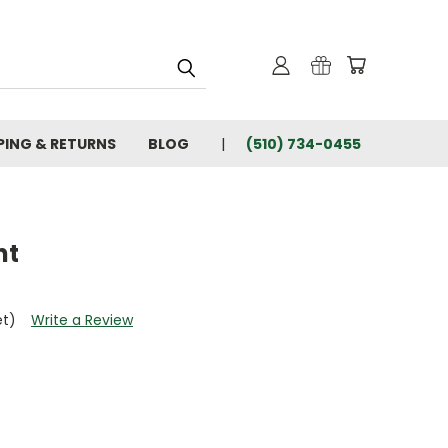
PING & RETURNS
BLOG
(510) 734-0455
nt
et)
Write a Review