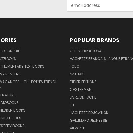
Email
Address
ORIES
POPULAR BRANDS
TLES ON SALE
CLE INTERNATIONAL
EXTBOOKS
HACHETTE FRANCAIS LANGUE ETRAN
UPPLEMENTARY TEXTBOOKS
FOLIO
SY READERS
NATHAN
 VACANCES - CHILDREN'S FRENCH
DIDIER EDITIONS
K
CASTERMAN
TERATURE
LIVRE DE POCHE
UDIOBOOKS
ELI
HILDREN BOOKS
HACHETTE EDUCATION
OMIC BOOKS
GALLIMARD JEUNESSE
YSTERY BOOKS
VIEW ALL