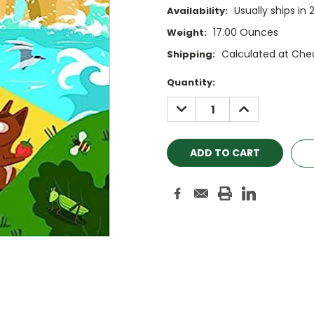
Usually ships in 
Availability:
17.00 Ounces
Weight:
Calculated at Che
Shipping:
Current
Quantity:
Stock:
DECREASE
INCREASE
QUANTITY:
QUANTITY: