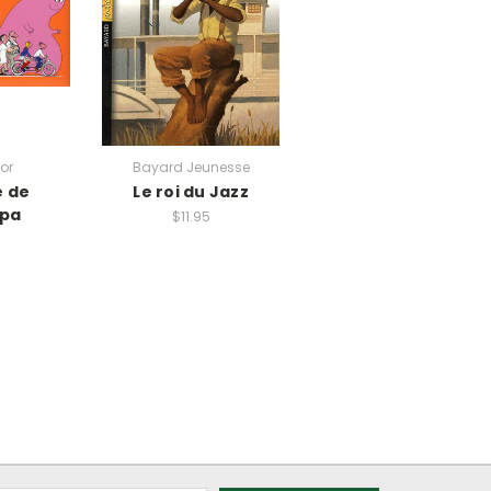
or
Bayard Jeunesse
e de
Le roi du Jazz
pa
$11.95