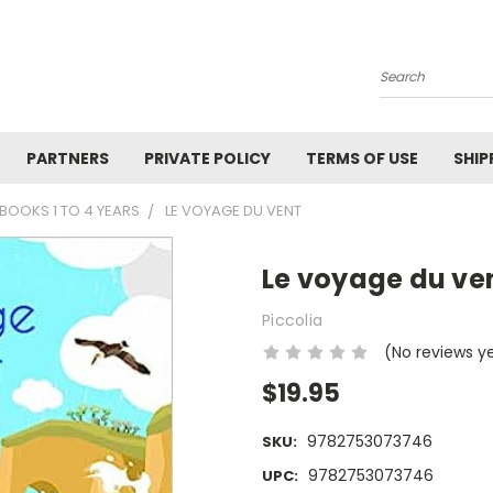
Search
PARTNERS
PRIVATE POLICY
TERMS OF USE
SHIP
BOOKS 1 TO 4 YEARS
LE VOYAGE DU VENT
Le voyage du ve
Piccolia
(No reviews y
$19.95
9782753073746
SKU:
9782753073746
UPC: