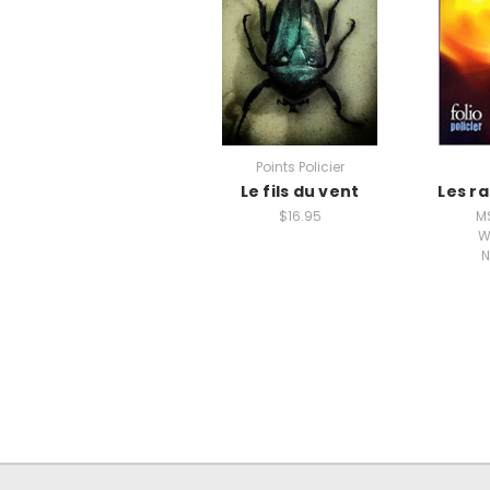
Points Policier
Le fils du vent
Les r
$16.95
M
W
N