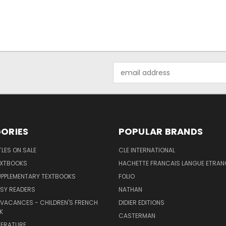
Email
Address
ORIES
POPULAR BRANDS
TLES ON SALE
CLE INTERNATIONAL
EXTBOOKS
HACHETTE FRANCAIS LANGUE ETRAN
UPPLEMENTARY TEXTBOOKS
FOLIO
SY READERS
NATHAN
 VACANCES - CHILDREN'S FRENCH
DIDIER EDITIONS
K
CASTERMAN
TERATURE