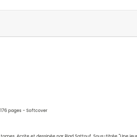
 - 176 pages - Softcover
ix tomes, écrite et dessinée par Riad Sattouf. Sous-titrée "Une j