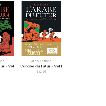
ions
Allary Editions
ur - Vol
L'arabe du futur - Vol 1
$32.95