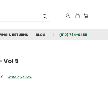
PING & RETURNS
BLOG
(510) 734-0455
- Vol 5
et)
Write a Review