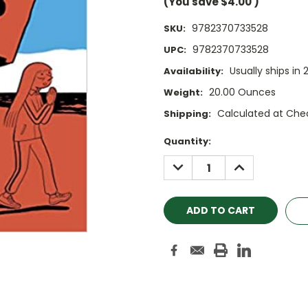
(You save
$4.00
)
9782370733528
SKU:
9782370733528
UPC:
Usually ships in 
Availability:
20.00 Ounces
Weight:
Calculated at Che
Shipping:
Current
Quantity:
Stock:
DECREASE
INCREASE
QUANTITY:
QUANTITY: