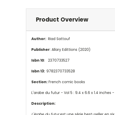
Product Overview
Author:
Riad Sattouf
Publisher
:
Allary Edittions (2020)
Isbn 10
:
2370733527
Isbn 13:
9782370733528
Section:
French comic books
L'arabe du futur - Vol 5 : 9.4 x 6.6 x 1.4 inches
Description:
L'Arabe du futur
est une série best-seller en s