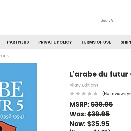
Search
PARTNERS
PRIVATE POLICY
TERMS OF USE
SHIP
VOL 5
L'arabe du futur 
Allary Editions
(No reviews y
MSRP:
$39.95
Was:
$39.95
Now:
$35.95