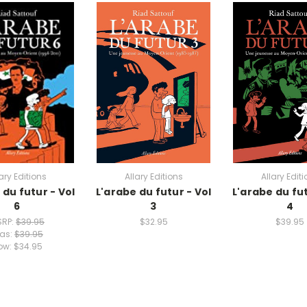
ary Editions
Allary Editions
Allary Edit
 du futur - Vol
L'arabe du futur - Vol
L'arabe du fut
6
3
4
SRP:
$39.95
$32.95
$39.95
as:
$39.95
ow:
$34.95