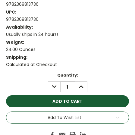
9782369813736
UPC:
9782369813736
Availability:
Usually ships in 24 hours!
Weight:
24.00 Ounces
Shipping:
Calculated at Checkout
Current
Quantity:
Stock:
DECREASE
INCREASE
QUANTITY:
QUANTITY:
Add To Wish List