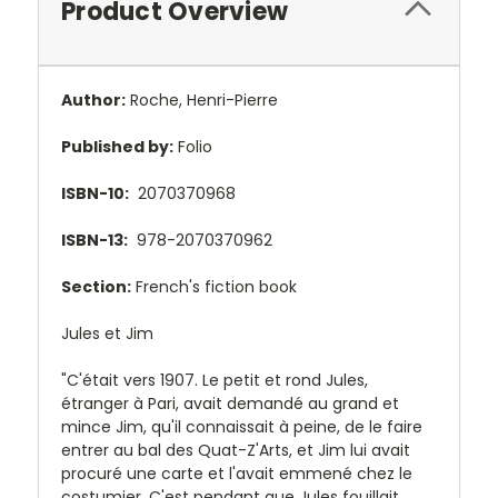
Product Overview
Author:
Roche, Henri-Pierre
Published by:
Folio
ISBN-10:
2070370968
ISBN-13:
978-2070370962
Section:
French's fiction book
Jules et Jim
"C'était vers 1907. Le petit et rond Jules,
étranger à Pari, avait demandé au grand et
mince Jim, qu'il connaissait à peine, de le faire
entrer au bal des Quat-Z'Arts, et Jim lui avait
procuré une carte et l'avait emmené chez le
costumier. C'est pendant que Jules fouillait