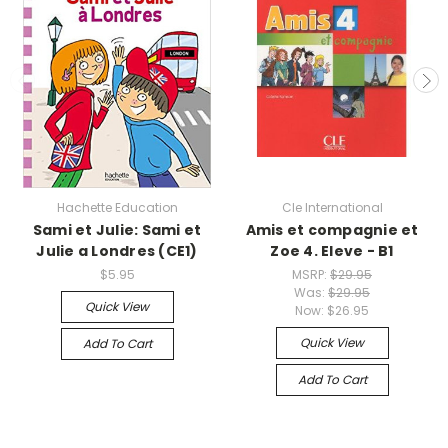
Hachette Education
Cle International
Sami et Julie: Sami et
Amis et compagnie et
Julie a Londres (CE1)
Zoe 4. Eleve - B1
$5.95
MSRP:
$29.95
Was:
$29.95
Quick View
Now:
$26.95
Quick View
Add To Cart
Add To Cart