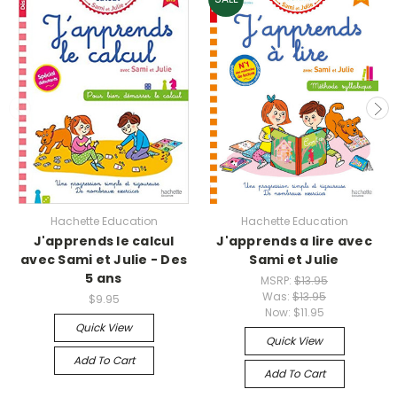
Hachette Education
Hachette Education
J'apprends le calcul
J'apprends a lire avec
avec Sami et Julie - Des
Sami et Julie
5 ans
MSRP:
$13.95
Was:
$13.95
$9.95
Now:
$11.95
Quick View
Quick View
Add To Cart
Add To Cart