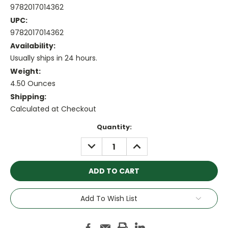
9782017014362
UPC:
9782017014362
Availability:
Usually ships in 24 hours.
Weight:
4.50 Ounces
Shipping:
Calculated at Checkout
Current
Quantity:
Stock:
DECREASE
INCREASE
QUANTITY:
QUANTITY:
Add To Wish List