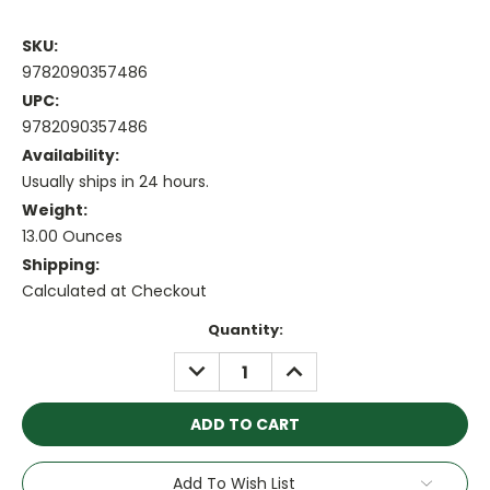
SKU:
9782090357486
UPC:
9782090357486
Availability:
Usually ships in 24 hours.
Weight:
13.00 Ounces
Shipping:
Calculated at Checkout
Current
Quantity:
Stock:
DECREASE
INCREASE
QUANTITY:
QUANTITY:
Add To Wish List