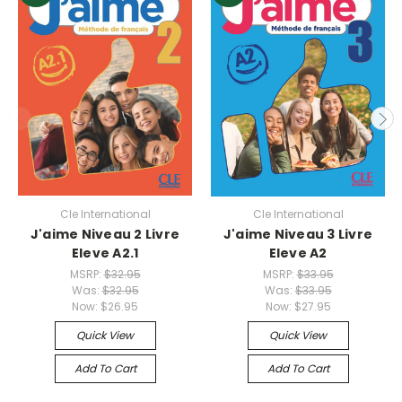
Cle International
Cle International
J'aime Niveau 2 Livre
J'aime Niveau 3 Livre
Eleve A2.1
Eleve A2
MSRP:
$32.95
MSRP:
$33.95
Was:
$32.95
Was:
$33.95
Now:
$26.95
Now:
$27.95
Quick View
Quick View
Add To Cart
Add To Cart