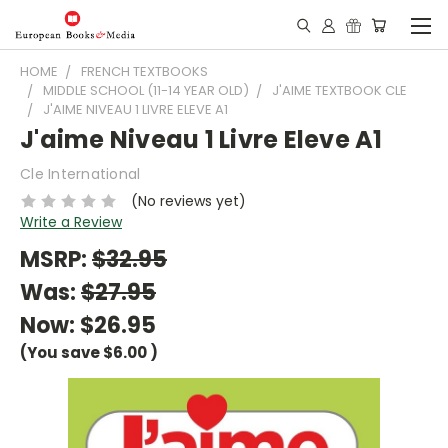
HOME
FRENCH TEXTBOOKS
MIDDLE SCHOOL (11-14 YEAR OLD)
J'AIME TEXTBOOK CLE
J'AIME NIVEAU 1 LIVRE ELEVE A1
J'aime Niveau 1 Livre Eleve A1
Cle International
(No reviews yet)
Write a Review
MSRP:
$32.95
Was:
$27.95
Now:
$26.95
(You save
$6.00
)