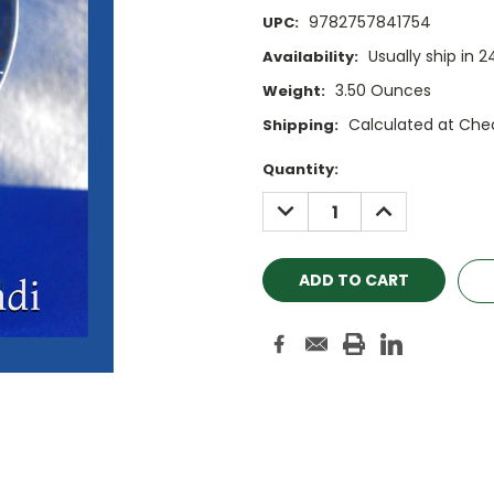
9782757841754
UPC:
Usually ship in 
Availability:
3.50 Ounces
Weight:
Calculated at Che
Shipping:
Current
Quantity:
Stock:
DECREASE
INCREASE
QUANTITY:
QUANTITY: