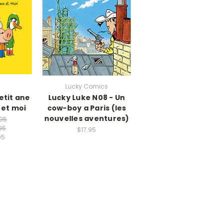
Lucky Comics
petit ane
Lucky Luke N08 - Un
et moi
cow-boy a Paris (les
nouvelles aventures)
.95
95
$17.95
95