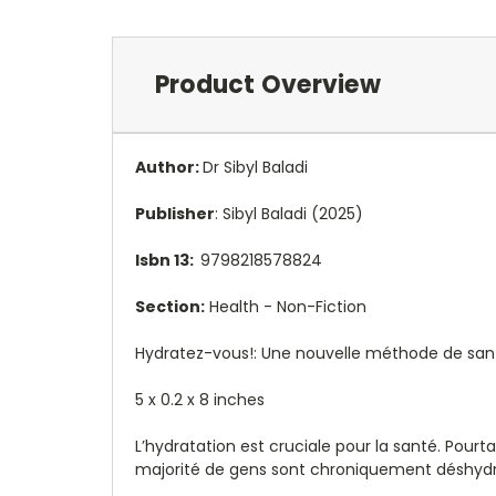
Product Overview
Author:
Dr Sibyl Baladi
Publisher
:
Sibyl Baladi
(2025)
Isbn 13:
9798218578824
Section:
Health - Non-Fiction
Hydratez-vous!: Une nouvelle méthode de sant
5 x 0.2 x 8 inches
L’hydratation est cruciale pour la santé. Pour
majorité de gens sont chroniquement déshydr