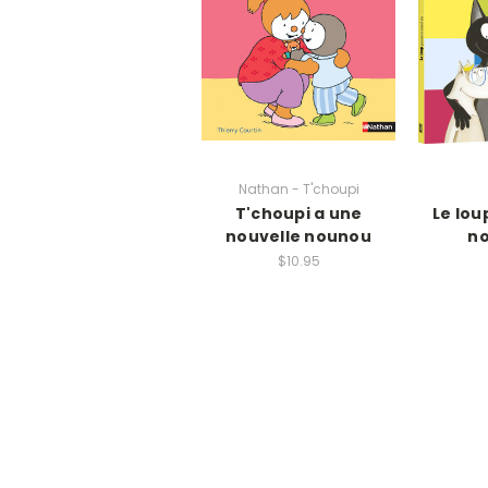
Nathan - T'choupi
T'choupi a une
Le lou
nouvelle nounou
no
$10.95