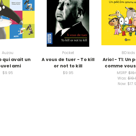
Auzou
Pocket
BD kids
p qui avait un
A vous de tuer - To kill
Ariol - T1: Un 
uvel ami
or not to kill
comme vous 
$9.95
$9.95
MSRP:
$19
Was:
$19.
Now:
$17.