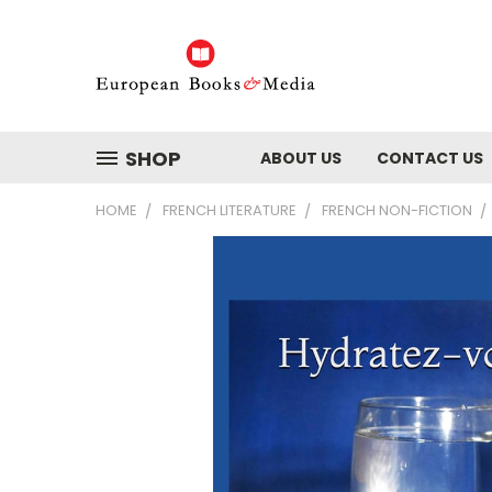
SHOP
ABOUT US
CONTACT US
HOME
FRENCH LITERATURE
FRENCH NON-FICTION