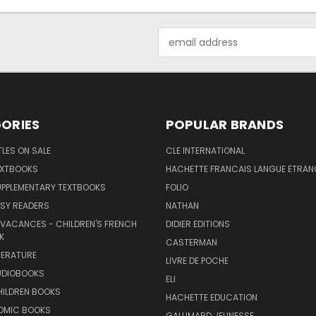
Email
Address
ORIES
POPULAR BRANDS
TLES ON SALE
CLE INTERNATIONAL
EXTBOOKS
HACHETTE FRANCAIS LANGUE ETRAN
UPPLEMENTARY TEXTBOOKS
FOLIO
SY READERS
NATHAN
 VACANCES - CHILDREN'S FRENCH
DIDIER EDITIONS
K
CASTERMAN
TERATURE
LIVRE DE POCHE
UDIOBOOKS
ELI
HILDREN BOOKS
HACHETTE EDUCATION
OMIC BOOKS
GALLIMARD JEUNESSE