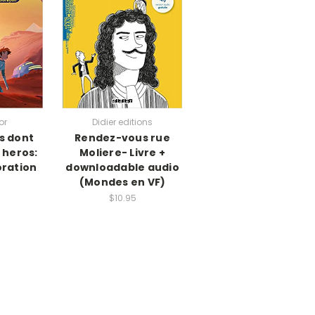
or
Didier editions
s dont
Rendez-vous rue
 heros:
Moliere- Livre +
oration
downloadable audio
(Mondes en VF)
$10.95