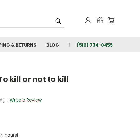
PING & RETURNS
BLOG
(510) 734-0455
 kill or not to kill
et)
Write a Review
24 hours!