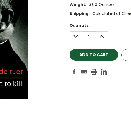
3.60 Ounces
Weight:
Calculated at Che
Shipping:
Current
Quantity:
Stock:
DECREASE
INCREASE
QUANTITY:
QUANTITY: