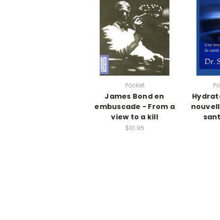
Pocket
Po
James Bond en
Hydrat
embuscade - From a
nouvel
view to a kill
sant
$10.95