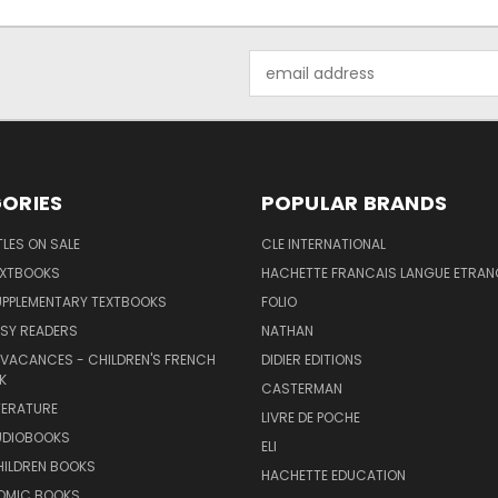
Email
Address
ORIES
POPULAR BRANDS
TLES ON SALE
CLE INTERNATIONAL
EXTBOOKS
HACHETTE FRANCAIS LANGUE ETRAN
UPPLEMENTARY TEXTBOOKS
FOLIO
SY READERS
NATHAN
 VACANCES - CHILDREN'S FRENCH
DIDIER EDITIONS
K
CASTERMAN
TERATURE
LIVRE DE POCHE
UDIOBOOKS
ELI
HILDREN BOOKS
HACHETTE EDUCATION
OMIC BOOKS