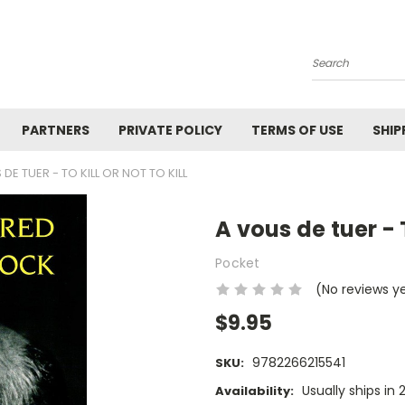
Search
PARTNERS
PRIVATE POLICY
TERMS OF USE
SHIP
DE TUER - TO KILL OR NOT TO KILL
A vous de tuer - To
Pocket
(No reviews y
$9.95
9782266215541
SKU:
Usually ships in 
Availability: