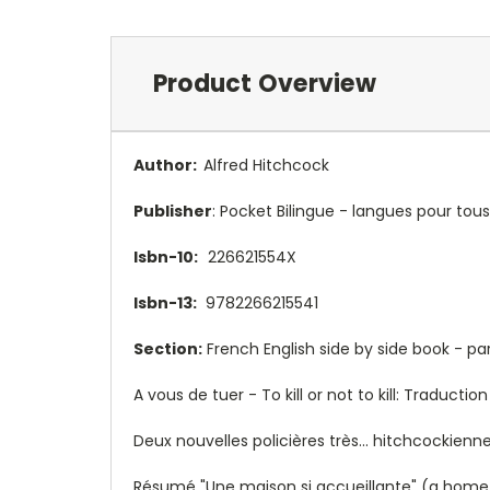
Product Overview
Author:
Alfred Hitchcock
Publisher
: Pocket Bilingue - langues pour tous
Isbn-10:
226621554X
Isbn-13:
9782266215541
Section:
French English side by side book - para
A vous de tuer - To kill or not to kill: Traduct
Deux nouvelles policières très... hitchcockienne
Résumé "Une maison si accueillante" (a home 