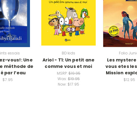
ints essais
BD kids
Folio Juni
ez-vous!: Une
Ariol - T1: Un petit ane
Les mystere
le méthode de
comme vous et moi
vous etes les
é par l’eau
Mission expl
MSRP:
$19.95
Was:
$19.95
$7.95
$12.95
Now:
$17.95