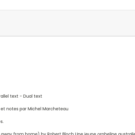
llel text - Dual text
ion et notes par Michel Marcheteau
s.
away from home) by Robert Bloch Une jeune orpheline australien