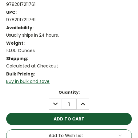
9782017211761
UPC:
9782017211761
Availability:
Usually ships in 24 hours.
Weight:
10.00 Ounces
Shipping:
Calculated at Checkout
Bulk Pricing:
Buy in bulk and save
Current
Quantity:
Stock:
DECREASE
INCREASE
QUANTITY:
QUANTITY:
Add To Wish List