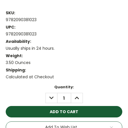
SKU:
9782090381023
UPC:
9782090381023
Availability:
Usually ships in 24 hours.
Weight:
3.50 Ounces
Shipping:
Calculated at Checkout
Current
Quantity:
Stock:
DECREASE
INCREASE
QUANTITY:
QUANTITY:
Add To Wish List