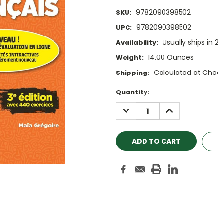
9782090398502
SKU:
9782090398502
UPC:
Usually ships in 
Availability:
14.00 Ounces
Weight:
Calculated at Che
Shipping:
Current
Quantity:
Stock:
DECREASE
INCREASE
QUANTITY:
QUANTITY: