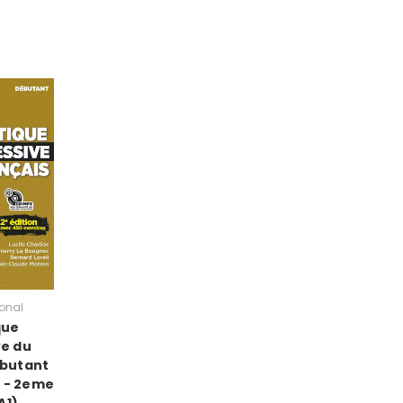
ional
que
ve du
ebutant
s - 2eme
A1)