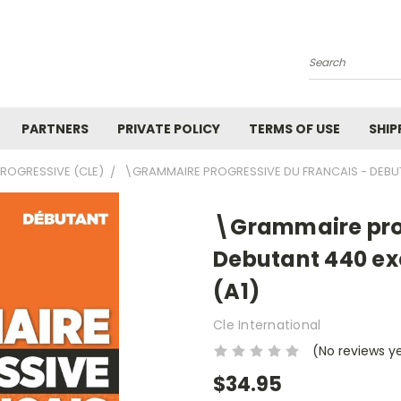
Search
PARTNERS
PRIVATE POLICY
TERMS OF USE
SHIP
PROGRESSIVE (CLE)
\GRAMMAIRE PROGRESSIVE DU FRANCAIS - DEBUTA
\Grammaire prog
Debutant 440 exe
(A1)
Cle International
(No reviews y
$34.95