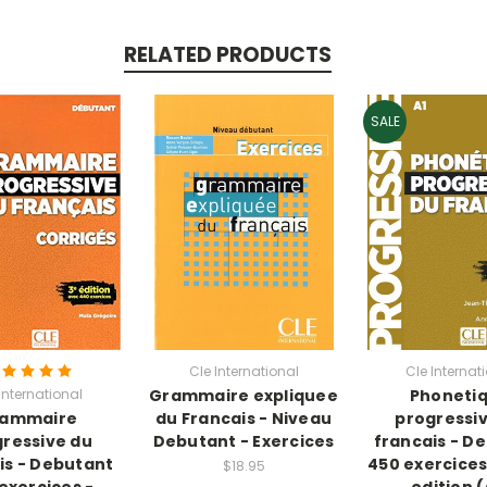
RELATED PRODUCTS
SALE
Cle International
Cle Internat
International
Grammaire expliquee
Phoneti
ammaire
du Francais - Niveau
progressi
ressive du
Debutant - Exercices
francais - D
is - Debutant
450 exercice
$18.95
exercices -
edition (