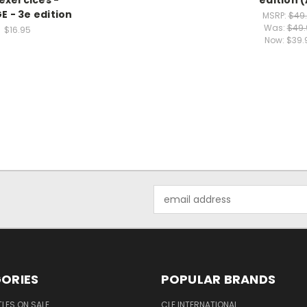
E - 3e edition
MSRP:
$49
Was:
$49.
$16.95
Now:
$39.
Email
Address
ORIES
POPULAR BRANDS
TLES ON SALE
CLE INTERNATIONAL