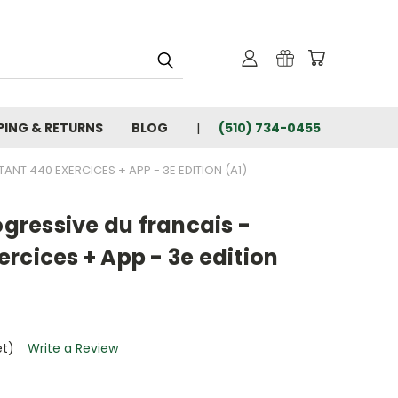
PING & RETURNS
BLOG
(510) 734-0455
NT 440 EXERCICES + APP - 3E EDITION (A1)
ressive du francais -
rcices + App - 3e edition
et)
Write a Review