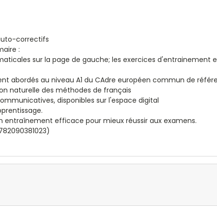
auto-correctifs
aire :
mmaticales sur la page de gauche; les exercices d'entrainement 
ment abordés au niveau A1 du CAdre européen commun de référe
ssion naturelle des méthodes de français
ommunicatives, disponibles sur l'espace digital
pprentissage.
 un entraînement efficace pour mieux réussir aux examens.
 9782090381023)