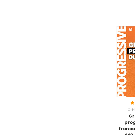
Cle 
Gr
prog
franca
440 