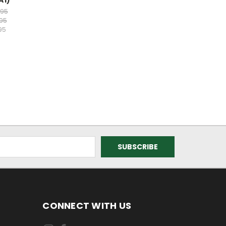
.95
95
95
CONNECT WITH US