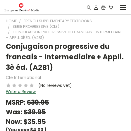
HOME
FRENCH SUPPLEMENTARY TEXTBOOKS
SERIE PROGRESSIVE (CLE)
CONJUGAISON PROGRESSIVE DU FRANCAIS - INTERMEDIAIRE
+ APPLI. 3È ÉD. (A2B1)
Conjugaison progressive du
francais - Intermediaire + Appli.
3è éd. (A2B1)
Cle International
(No reviews yet)
Write a Review
MSRP:
$39.95
Was:
$39.95
Now:
$35.95
(You save
$4.00
)