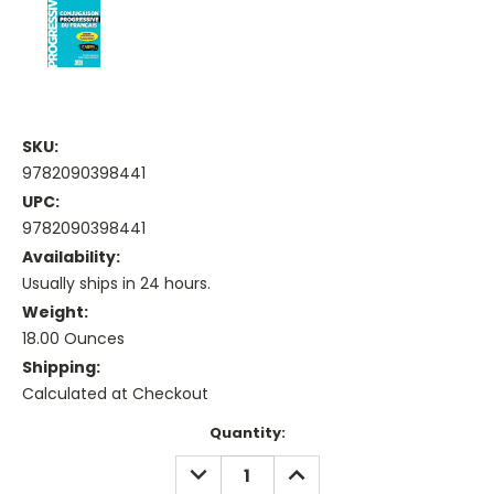
SKU:
9782090398441
UPC:
9782090398441
Availability:
Usually ships in 24 hours.
Weight:
18.00 Ounces
Shipping:
Calculated at Checkout
Current
Quantity:
Stock:
DECREASE
INCREASE
QUANTITY:
QUANTITY: