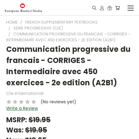
HOME
FRENCH SUPPLEMENTARY TEXTBOOKS
SERIE PROGRESSIVE (CLE)
COMMUNICATION PROGRESSIVE DU FRANCAIS - CORRIGES -
INTERMEDIAIRE AVEC 450 EXERCICES - 2E EDITION (A2B1)
Communication progressive du
francais - CORRIGES -
Intermediaire avec 450
exercices - 2e edition (A2B1)
Cle International
(No reviews yet)
Write a Review
MSRP:
$19.95
Was:
$19.95