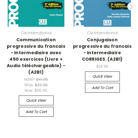
Cle International
Cle International
Communication
Conjugaison
progressive du francais
progressive du francais
- Intermediaire avec
- Intermediaire
450 exercices (Livre +
CORRIGES. (A2B1)
Audio téléchargeable) -
$18.95
(A2B1)
Quick View
MSRP:
$41.95
Was:
$39.95
Add To Cart
Now:
$35.95
Quick View
Add To Cart