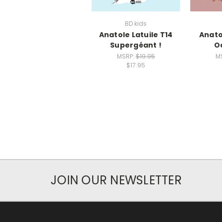
BD kids
Anatole Latuile T14
Anato
Supergéant !
O
MSRP:
$19.95
M
$17.95
JOIN OUR NEWSLETTER