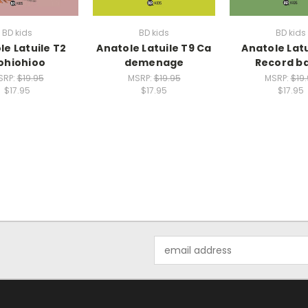
BD kids
BD kids
BD kids
le Latuile T2
Anatole Latuile T9 Ca
Anatole Latu
ohiohioo
demenage
Record b
SRP:
$19.95
MSRP:
$19.95
MSRP:
$19
$17.95
$17.95
$17.95
Email
Address