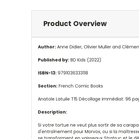
Product Overview
Author:
Anne Didier
,
Olivier Muller and
Clémen
Published by:
BD Kids (2022)
ISBN-13:
9791036333118
Section:
French Comic Books
Anatole Latuile T15 Décollage immédiat: 96 pag
Description:
Si votre tortue ne veut plus sortir de sa carap
d'entraînement pour Morvox, ou si la maîtresse 
se transforment en vaisseaux Stratruc et le dé