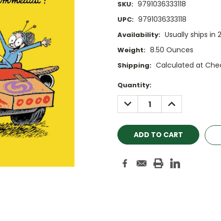
9791036333118
SKU:
9791036333118
UPC:
Usually ships in 
Availability:
8.50 Ounces
Weight:
Calculated at Che
Shipping:
Current
Quantity:
Stock:
DECREASE
INCREASE
QUANTITY:
QUANTITY: