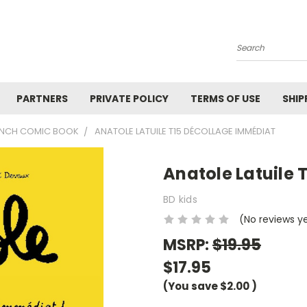
Search
PARTNERS
PRIVATE POLICY
TERMS OF USE
SHIP
RENCH COMIC BOOK
ANATOLE LATUILE T15 DÉCOLLAGE IMMÉDIAT
Anatole Latuile
BD kids
(No reviews y
MSRP:
$19.95
$17.95
(You save
$2.00
)