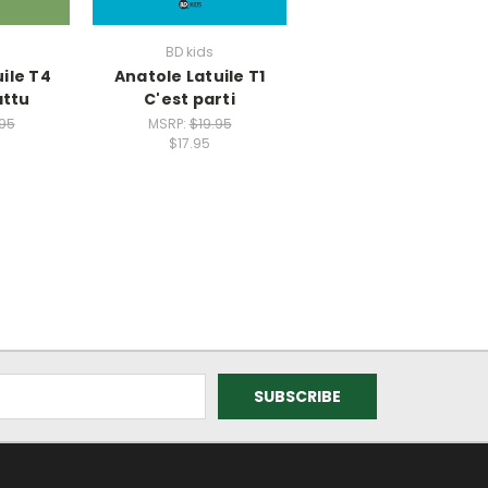
BD kids
ile T4
Anatole Latuile T1
attu
C'est parti
.95
MSRP:
$19.95
$17.95