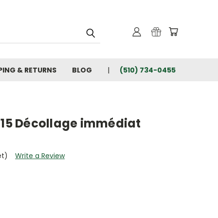
PING & RETURNS
BLOG
(510) 734-0455
 T15 Décollage immédiat
et)
Write a Review