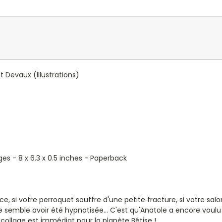
t Devaux
(Illustrations)
es - 8 x 6.3 x 0.5 inches - Paperback
ace, si votre perroquet souffre d'une petite fracture, si votre sa
semble avoir été hypnotisée... C'est qu'Anatole a encore voulu re
collage est immédiat pour la planète Bêtise !