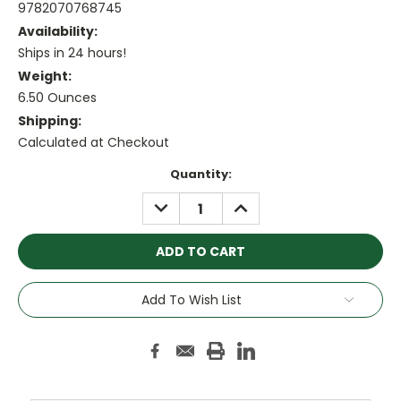
9782070768745
Availability:
Ships in 24 hours!
Weight:
6.50 Ounces
Shipping:
Calculated at Checkout
Current
Quantity:
Stock:
DECREASE
INCREASE
QUANTITY:
QUANTITY:
Add To Wish List