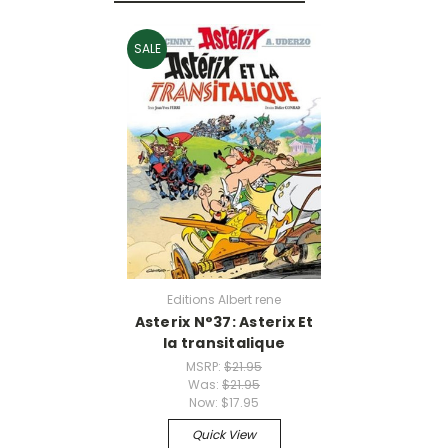
SALE
Editions Albert rene
Asterix N°37: Asterix Et
la transitalique
MSRP:
$21.95
Was:
$21.95
Now:
$17.95
Quick View