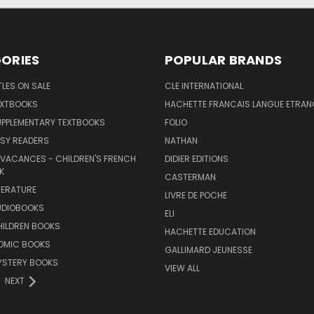
ORIES
POPULAR BRANDS
TLES ON SALE
CLE INTERNATIONAL
EXTBOOKS
HACHETTE FRANCAIS LANGUE ETRAN
UPPLEMENTARY TEXTBOOKS
FOLIO
SY READERS
NATHAN
 VACANCES - CHILDREN'S FRENCH
DIDIER EDITIONS
K
CASTERMAN
TERATURE
LIVRE DE POCHE
UDIOBOOKS
ELI
HILDREN BOOKS
HACHETTE EDUCATION
OMIC BOOKS
GALLIMARD JEUNESSE
YSTERY BOOKS
VIEW ALL
NEXT