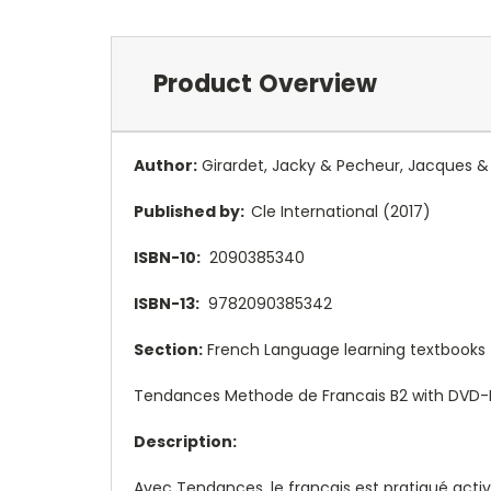
Product Overview
Author:
Girardet, Jacky & Pecheur, Jacques & 
Published by:
Cle International (2017)
ISBN-10:
2090385340
ISBN-13:
9782090385342
Section:
French Language learning textbooks
Tendances Methode de Francais B2 with DVD-Rom 
Description:
Avec Tendances, le français est pratiqué activ