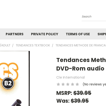
Search
PARTNERS
PRIVATE POLICY
TERMS OF USE
SHIP
/ADULT
TENDANCES TEXTBOOK
TENDANCES METHODE DE FRANCAIS
Tendances Metho
DVD-Rom audio et
Cle International
(No reviews y
MSRP:
$39.95
Was:
$39.95