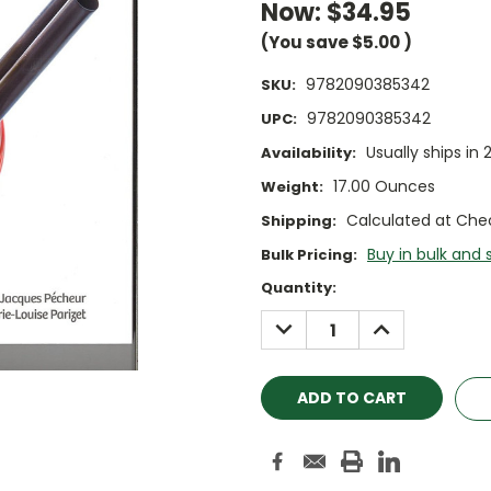
Now:
$34.95
(You save
$5.00
)
9782090385342
SKU:
9782090385342
UPC:
Usually ships in 
Availability:
17.00 Ounces
Weight:
Calculated at Che
Shipping:
Buy in bulk and 
Bulk Pricing:
Current
Quantity:
Stock:
DECREASE
INCREASE
QUANTITY:
QUANTITY: