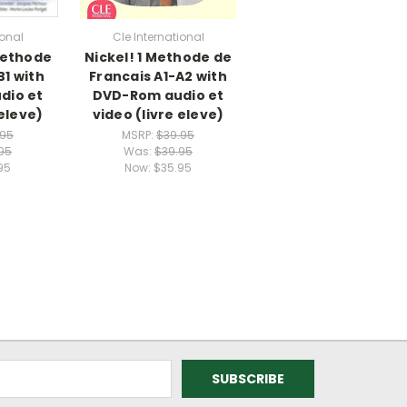
ional
Cle International
ethode
Nickel! 1 Methode de
B1 with
Francais A1-A2 with
dio et
DVD-Rom audio et
 eleve)
video (livre eleve)
.95
MSRP:
$39.95
95
Was:
$39.95
95
Now:
$35.95