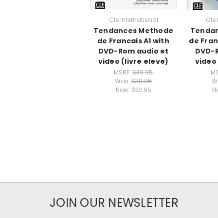
Cle International
Cle 
Tendances Methode
Tenda
de Francais A1 with
de Fran
DVD-Rom audio et
DVD-R
video (livre eleve)
video 
MSRP:
$39.95
MS
Was:
$39.95
W
Now:
$32.95
N
JOIN OUR NEWSLETTER