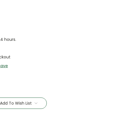
24 hours.
ckout
save
Add To Wish List