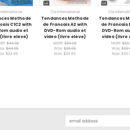
International
Cle International
Cle Internat
nces Methode
Tendances Methode
Tendances M
cais C1C2 with
de Francais A2 with
de Francais 
om audio et
DVD-Rom audio et
DVD-Rom au
(livre eleve)
video (livre eleve)
video (livre
RP:
$44.95
MSRP:
$39.95
MSRP:
$39
as:
$44.95
Was:
$39.95
Was:
$39.
ow:
$34.95
Now:
$34.95
Now:
$34.
Email
Address