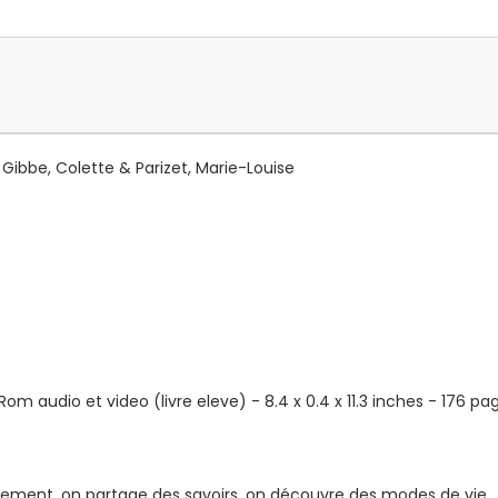
Gibbe, Colette & Parizet, Marie-Louise
audio et video (livre eleve) - 8.4 x 0.4 x 11.3 inches - 176 pa
ement, on partage des savoirs, on découvre des modes de vie... 