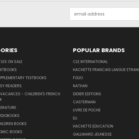
Email
Address
ORIES
POPULAR BRANDS
TLES ON SALE
CLE INTERNATIONAL
EXTBOOKS
HACHETTE FRANCAIS LANGUE ETRAN
UPPLEMENTARY TEXTBOOKS
FOLIO
SY READERS
NATHAN
 VACANCES - CHILDREN'S FRENCH
DIDIER EDITIONS
K
CASTERMAN
TERATURE
LIVRE DE POCHE
UDIOBOOKS
ELI
HILDREN BOOKS
HACHETTE EDUCATION
OMIC BOOKS
GALLIMARD JEUNESSE