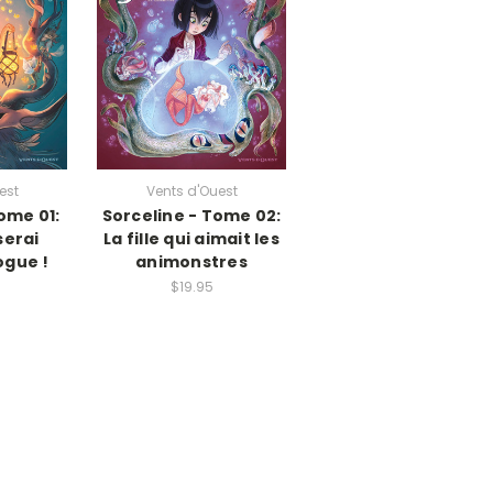
est
Vents d'Ouest
ome 01:
Sorceline - Tome 02:
serai
La fille qui aimait les
ogue !
animonstres
$19.95