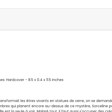
nes: Hardcover -
8.5 x 0.4 x 11.5 inches
transformait les êtres vivants en statues de verre, on se dema
d'ombres qui planent encore au-dessus de ce mystère, Sorceline p
e est la seule à voir. Malgré tout, il faut aussi s'occuper des cr