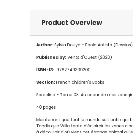
Product Overview
Author:
Sylvia Douyé
-
Paola Antista
(Dessins)
Published by:
Vents d'Ouest (2020)
ISBN-13:
9782749309200
Section:
French children's Books
Sorceline - Tome 03: Au coeur de mes zoorigi
48 pages
Maintenant que tout le monde sait enfin qui 
Tandis que Willa tente d'éclaircir les zones 
à découvrir d'où vient cet étrange animal qu'ell