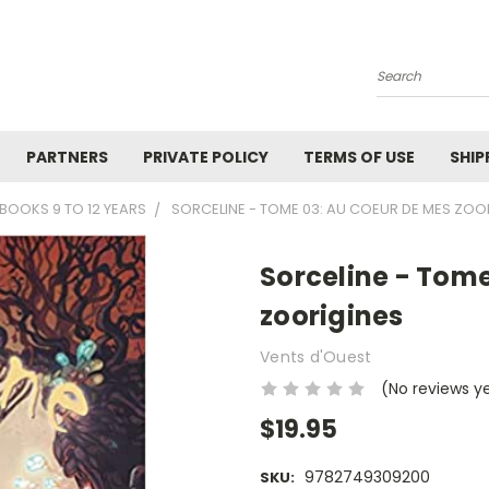
Search
PARTNERS
PRIVATE POLICY
TERMS OF USE
SHIP
BOOKS 9 TO 12 YEARS
SORCELINE - TOME 03: AU COEUR DE MES ZOO
Sorceline - Tome
zoorigines
Vents d'Ouest
(No reviews y
$19.95
9782749309200
SKU: