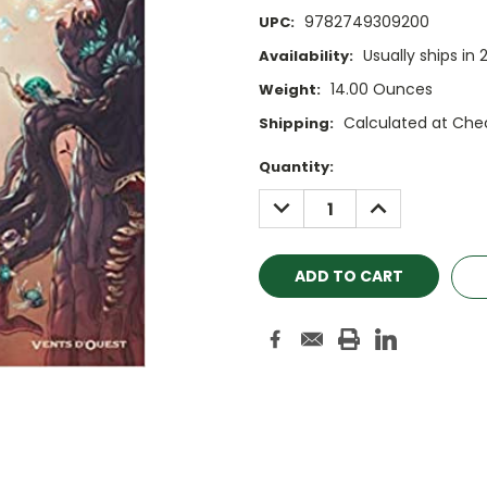
9782749309200
UPC:
Usually ships in 
Availability:
14.00 Ounces
Weight:
Calculated at Che
Shipping:
Current
Quantity:
Stock:
DECREASE
INCREASE
QUANTITY:
QUANTITY: