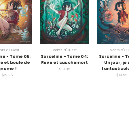
nts d'Ouest
Vents d'Ouest
Vents d'Ou
ine - Tome 06:
Sorceline - Tome 04:
Sorceline - T
e et boule de
Reve et cauchemort
Un jour, je 
gnome !
fantasticol
$19.95
$19.95
$19.95