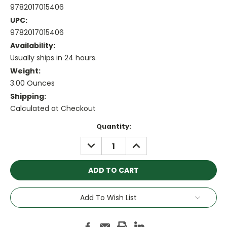
9782017015406
UPC:
9782017015406
Availability:
Usually ships in 24 hours.
Weight:
3.00 Ounces
Shipping:
Calculated at Checkout
Current
Quantity:
Stock:
DECREASE
INCREASE
QUANTITY:
QUANTITY:
Add To Wish List