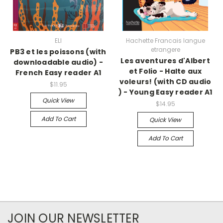
ELI
Hachette Francais langue
etrangere
PB3 et les poissons (with
Les aventures d'Albert
downloadable audio) -
et Folio - Halte aux
French Easy reader A1
voleurs! (with CD audio
$11.95
) - Young Easy reader A1
Quick View
$14.95
Add To Cart
Quick View
Add To Cart
JOIN OUR NEWSLETTER