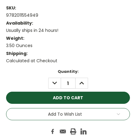
SKU:
9782011554949
Availability:
Usually ships in 24 hours!
Weight:
3.50 Ounces
Shipping:
Calculated at Checkout
Current
Quantity:
Stock:
DECREASE
INCREASE
QUANTITY:
QUANTITY:
Add To Wish List