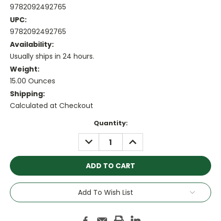
9782092492765
UPC:
9782092492765
Availability:
Usually ships in 24 hours.
Weight:
15.00 Ounces
Shipping:
Calculated at Checkout
Current
Quantity:
Stock:
DECREASE
INCREASE
QUANTITY:
QUANTITY:
Add To Wish List