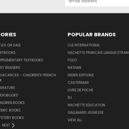
Address
ORIES
POPULAR BRANDS
TLES ON SALE
CLE INTERNATIONAL
EXTBOOKS
HACHETTE FRANCAIS LANGUE ETRAN
UPPLEMENTARY TEXTBOOKS
FOLIO
SY READERS
NATHAN
 VACANCES - CHILDREN'S FRENCH
DIDIER EDITIONS
K
CASTERMAN
TERATURE
LIVRE DE POCHE
UDIOBOOKS
ELI
HILDREN BOOKS
HACHETTE EDUCATION
OMIC BOOKS
GALLIMARD JEUNESSE
YSTERY BOOKS
VIEW ALL
NEXT