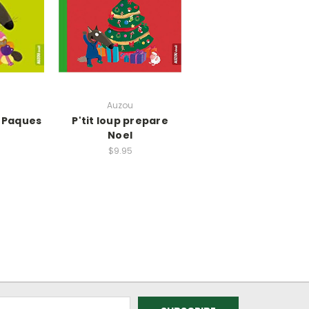
Auzou
e Paques
P'tit loup prepare
Noel
$9.95