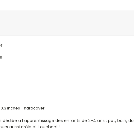
er
19
x 0.3 inches - hardcover
 dédiée à l apprentissage des enfants de 2-4 ans : pot, bain, doud
urs aussi drôle et touchant !