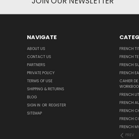
JOIN OUR NEWSLETTER
NAVIGATE
CATEG
ABOUT US
FRENCH TI
CONTACT US
FRENCH T
PARTNERS
FRENCH S
PRIVATE POLICY
FRENCH EA
TERMS OF USE
CAHIER DE
WORKBOO
SHIPPING & RETURNS
FRENCH LI
BLOG
FRENCH A
SIGN IN
OR
REGISTER
FRENCH C
SITEMAP
FRENCH C
FRENCH M
PREV