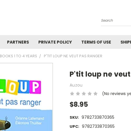
Search
PARTNERS
PRIVATE POLICY
TERMS OF USE
SHIP
BOOKS 1 TO 4 YEARS
P'TIT LOUP NE VEUT PAS RANGER
P'tit loup ne veu
Auzou
(No reviews y
$8.95
9782733870365
SKU:
9782733870365
UPC: