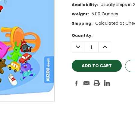
Usually ships in 
Availability:
5.00 Ounces
Weight:
Calculated at Che
Shipping:
Current
Quantity:
Stock:
DECREASE
INCREASE
QUANTITY:
QUANTITY: