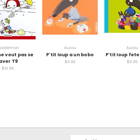
asterman
Auzou
Auzou
ne veut pas se
P'tit loup a un bobo
P'tit loup fet
laver T9
$9.95
$9.95
$10.95
Email