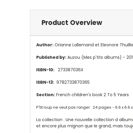
Product Overview
Author:
Orianne Lallemand et Eleonore Thuilli
Published by:
Auzou (Mes p'tits albums) - 20
ISBN-10:
273387036X
ISBN-13:
9782733870365
Section:
French children's book 2 To 5 Years
P'tit loup ne veut pas ranger: 24 pages - 6.6 x 6.6 
La collection : Une nouvelle collection d albums
et encore plus mignon que le grand, mais toujo