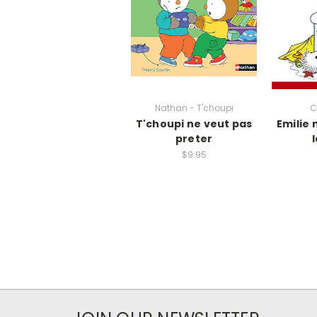
Nathan - T'choupi
C
T'choupi ne veut pas
Emilie 
preter
$9.95