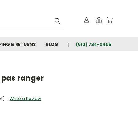
PING & RETURNS
BLOG
(510) 734-0455
t pas ranger
et)
Write a Review