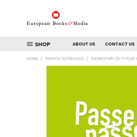
SHOP
ABOUT US
CONTACT US
HOME
FRENCH TEXTBOOKS
ELEMENTARY (5-11 YEAR 