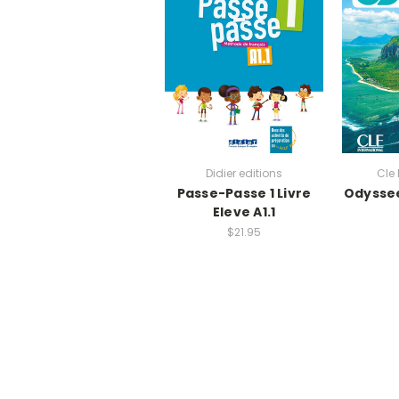
Didier editions
Cle 
Passe-Passe 1 Livre
Odyssee
Eleve A1.1
$21.95