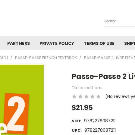
Search
PARTNERS
PRIVATE POLICY
TERMS OF USE
SHIP
OLD)
PASSE-PASSE FRENCH TEXTBBOK
PASSE-PASSE 2 LIVRE ELEVE
Passe-Passe 2 Li
Didier editions
(No reviews y
$21.95
9782278087211
SKU:
9782278087211
UPC: