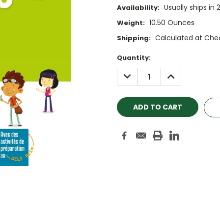
Usually ships in 
Availability:
10.50 Ounces
Weight:
Calculated at Che
Shipping:
Current
Quantity:
Stock:
DECREASE
INCREASE
QUANTITY:
QUANTITY: