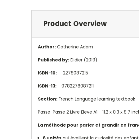
Product Overview
Author:
Catherine Adam
Published by:
Didier (2019)
ISBN-10:
2278087215
ISBN-13:
9782278087211
Section:
French Language learning textbook
Passe-Passe 2 Livre Eleve A1 - 11.2 x 0.3 x 8.7 i
La méthode pour parler et grandir en franç
6 unités
qui éveillent la curiosité des enfa