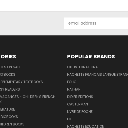
Email
Address
ORIES
POPULAR BRANDS
TLES ON SALE
CLE INTERNATIONAL
EXTBOOKS
HACHETTE FRANCAIS LANGUE ETRAN
UPPLEMENTARY TEXTBOOKS
FOLIO
SY READERS
NATHAN
 VACANCES - CHILDREN'S FRENCH
DIDIER EDITIONS
K
CASTERMAN
TERATURE
LIVRE DE POCHE
UDIOBOOKS
ELI
HILDREN BOOKS
HACHETTE EDUCATION