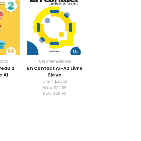
ional
Cle International
veau 2
En Contact A1-A2 Livre
e A1
Eleve
MSRP:
$32.95
Was:
$32.95
Now:
$28.95