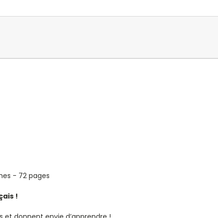
nches - 72 pages
ais !
nts et donnent envie d’apprendre !