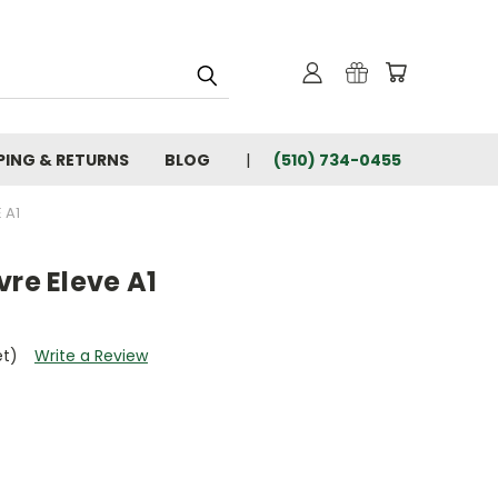
PING & RETURNS
BLOG
(510) 734-0455
 A1
vre Eleve A1
et)
Write a Review