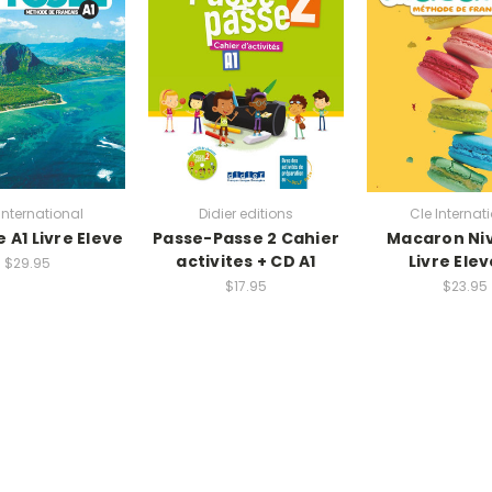
International
Didier editions
Cle Internat
 A1 Livre Eleve
Passe-Passe 2 Cahier
Macaron Ni
activites + CD A1
Livre Elev
$29.95
$17.95
$23.95