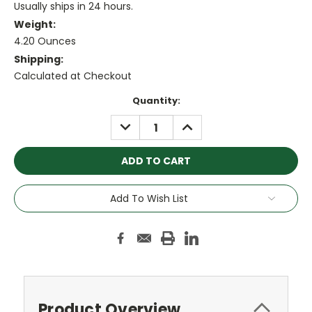
Usually ships in 24 hours.
Weight:
4.20 Ounces
Shipping:
Calculated at Checkout
Current
Quantity:
Stock:
DECREASE
INCREASE
QUANTITY:
QUANTITY:
Add To Wish List
Product Overview