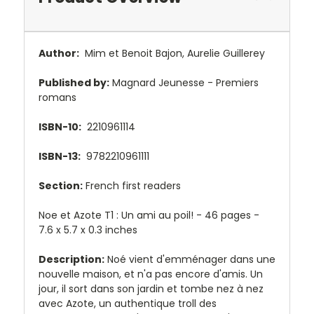
Author:
Mim et Benoit Bajon, Aurelie Guillerey
Published by:
Magnard Jeunesse - Premiers
romans
ISBN-10:
2210961114
ISBN-13:
9782210961111
Section:
French first readers
Noe et Azote T1 : Un ami au poil! - 46 pages -
7.6 x 5.7 x 0.3 inches
Description:
Noé vient d'emménager dans une
nouvelle maison, et n'a pas encore d'amis. Un
jour, il sort dans son jardin et tombe nez à nez
avec Azote, un authentique troll des