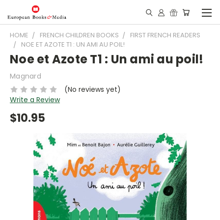
HOME
FRENCH CHILDREN BOOKS
FIRST FRENCH READERS
NOE ET AZOTE T1 : UN AMI AU POIL!
Noe et Azote T1 : Un ami au poil!
Magnard
(No reviews yet)
Write a Review
$10.95