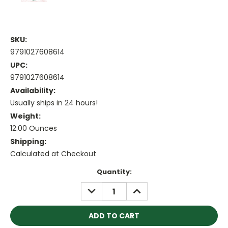
SKU:
9791027608614
UPC:
9791027608614
Availability:
Usually ships in 24 hours!
Weight:
12.00 Ounces
Shipping:
Calculated at Checkout
Current
Quantity:
Stock:
DECREASE
INCREASE
QUANTITY:
QUANTITY: