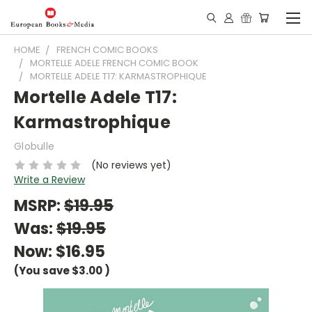
HOME
FRENCH COMIC BOOKS
MORTELLE ADELE FRENCH COMIC BOOK
MORTELLE ADELE T17: KARMASTROPHIQUE
Mortelle Adele T17:
Karmastrophique
Globulle
(No reviews yet)
Write a Review
MSRP:
$19.95
Was:
$19.95
Now:
$16.95
(You save
$3.00
)