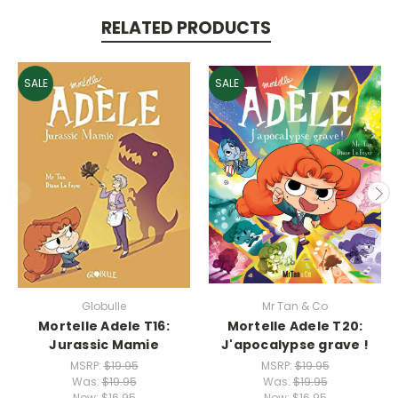
RELATED PRODUCTS
SALE
SALE
Globulle
Mr Tan & Co
Mortelle Adele T16:
Mortelle Adele T20:
Jurassic Mamie
J'apocalypse grave !
MSRP:
$19.95
MSRP:
$19.95
Was:
$19.95
Was:
$19.95
Now:
$16.95
Now:
$16.95