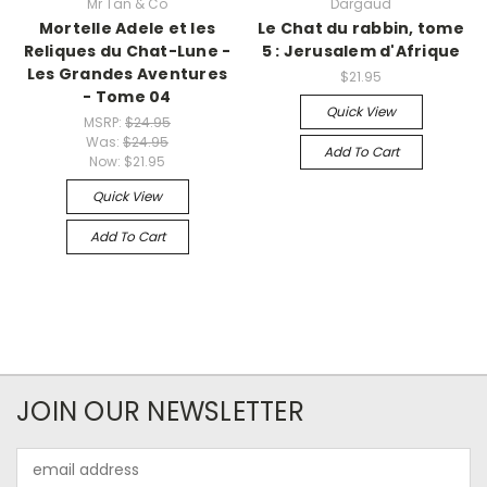
Mr Tan & Co
Dargaud
Mortelle Adele et les
Le Chat du rabbin, tome
Reliques du Chat-Lune -
5 : Jerusalem d'Afrique
Les Grandes Aventures
$21.95
- Tome 04
Quick View
MSRP:
$24.95
Was:
$24.95
Add To Cart
Now:
$21.95
Quick View
Add To Cart
JOIN OUR NEWSLETTER
Email
Address