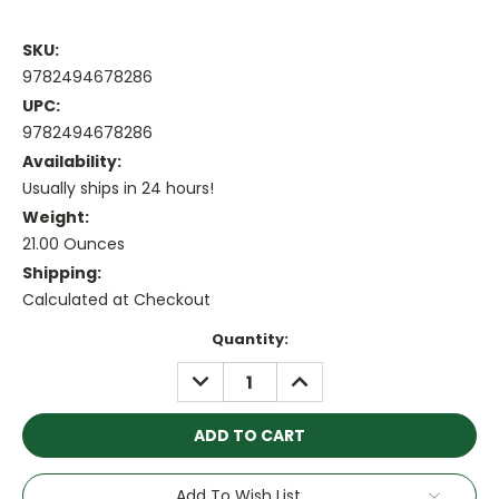
SKU:
9782494678286
UPC:
9782494678286
Availability:
Usually ships in 24 hours!
Weight:
21.00 Ounces
Shipping:
Calculated at Checkout
Current
Quantity:
Stock:
DECREASE
INCREASE
QUANTITY:
QUANTITY:
Add To Wish List