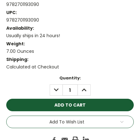
9782701193090
UPC:
9782701193090
Availability:
Usually ships in 24 hours!
Weight:
7.00 Ounces
Shipping:
Calculated at Checkout
Current
Quantity:
Stock:
DECREASE
INCREASE
QUANTITY:
QUANTITY:
Add To Wish List