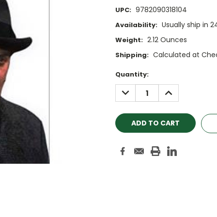
9782090318104
UPC:
Usually ship in 
Availability:
2.12 Ounces
Weight:
Calculated at Che
Shipping:
Current
Quantity:
Stock:
DECREASE
INCREASE
QUANTITY:
QUANTITY: