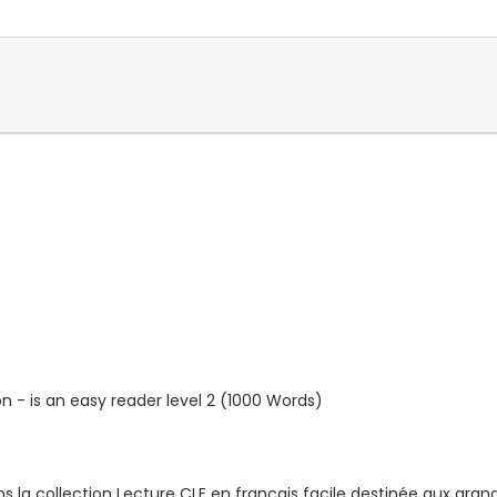
 - is an easy reader level 2 (1000 Words)
s la collection
Lecture CLE en français facile
destinée aux grand