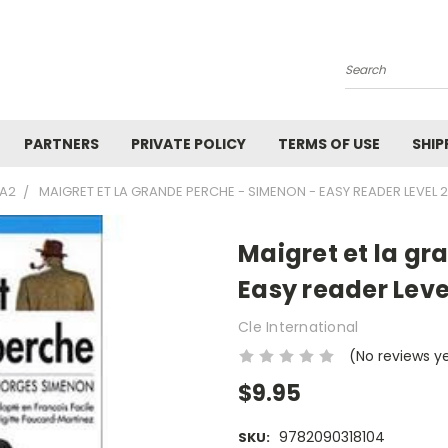
Search
PARTNERS
PRIVATE POLICY
TERMS OF USE
SHIP
1A2
MAIGRET ET LA GRANDE PERCHE - SIMENON - EASY READER LEVEL 2
Maigret et la gr
Easy reader Leve
Cle International
(No reviews y
$9.95
9782090318104
SKU: