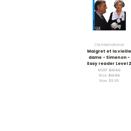
Cle International
Maigret et la vieill
dame - Simenon -
Easy reader Level 
MSRP:
$10.50
Was:
$10.50
Now:
$9.95