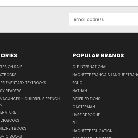
Email
Address
ORIES
POPULAR BRANDS
TLES ON SALE
CLE INTERNATIONAL
EXTBOOKS
HACHETTE FRANCAIS LANGUE ETRAN
UPPLEMENTARY TEXTBOOKS
FOLIO
SY READERS
NATHAN
 VACANCES - CHILDREN'S FRENCH
DIDIER EDITIONS
K
CASTERMAN
TERATURE
LIVRE DE POCHE
UDIOBOOKS
ELI
HILDREN BOOKS
HACHETTE EDUCATION
OMIC BOOKS