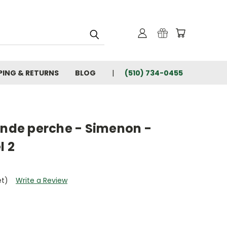
PING & RETURNS
BLOG
(510) 734-0455
ande perche - Simenon -
l 2
et)
Write a Review