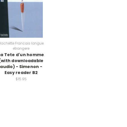
Hachette Francais langue
etrangere
La Tete d'un homme
(with downloadable
audio) - Simenon -
Easy reader B2
$15.95