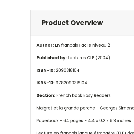
Product Overview
Author:
En francais Facile niveau 2
Published by:
Lectures CLE (2004)
ISBN-10:
2090318104
ISBN-13:
9782090318104
Section:
French book Easy Readers
Maigret et la grande perche - Georges Simenon
Paperback - 64 pages -
4.4 x 0.2 x 6.8 inches
Lecture en français langue étrangère (FLE) dan