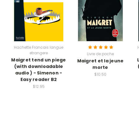
Hachette Francais langue
etrangere
e
Livre de poche
Maigret tend un piege
Maigret et la jeune
(with downloadable
2
morte
audio ) - Simenon -
$10.50
Easy reader B2
$12.95