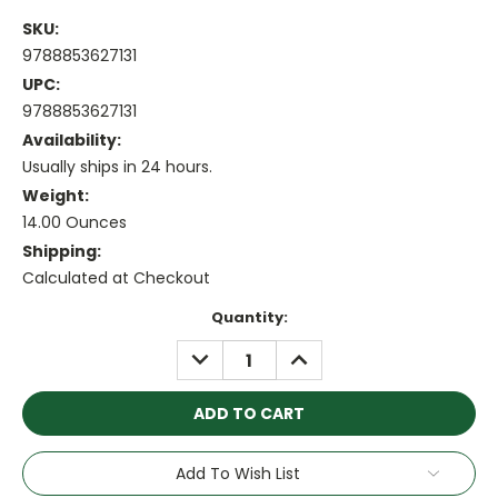
SKU:
9788853627131
UPC:
9788853627131
Availability:
Usually ships in 24 hours.
Weight:
14.00 Ounces
Shipping:
Calculated at Checkout
Current
Quantity:
Stock:
DECREASE
INCREASE
QUANTITY:
QUANTITY:
Add To Wish List