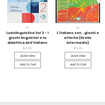
ELI
ELI
Ludolinguistica Vol 2 - I
L'italiano con...giochi e
giochi linguistici e la
attivita (livello
didattica dell'italiano
intermedio)
$21.95
$15.95
Quick View
Quick View
Add To Cart
Add To Cart