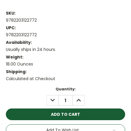
SKU:
9782203122772
UPC:
9782203122772
Availability:
Usually ships in 24 hours.
Weight:
18.00 Ounces
Shipping:
Calculated at Checkout
Current
Quantity:
Stock:
DECREASE
INCREASE
QUANTITY:
QUANTITY:
Add To Wish List