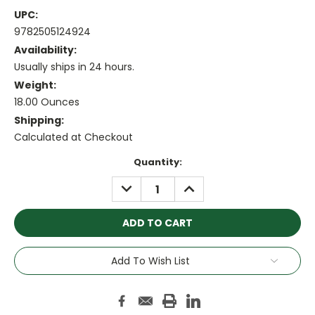
UPC:
9782505124924
Availability:
Usually ships in 24 hours.
Weight:
18.00 Ounces
Shipping:
Calculated at Checkout
Current
Quantity:
Stock:
DECREASE
INCREASE
QUANTITY:
QUANTITY:
Add To Wish List