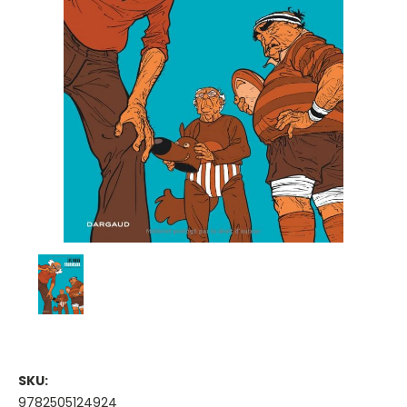
SKU:
9782505124924