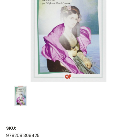
SKU:
9782081309425