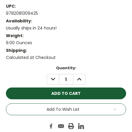
UPC:
9782081309425
Availability:
Usually ships in 24 hours!
Weight:
9.00 Ounces
Shipping:
Calculated at Checkout
Current
Quantity:
Stock:
DECREASE
INCREASE
QUANTITY:
QUANTITY:
Add To Wish List