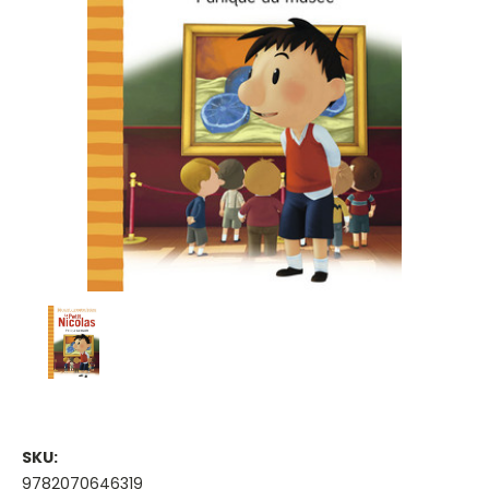
SKU:
9782070646319