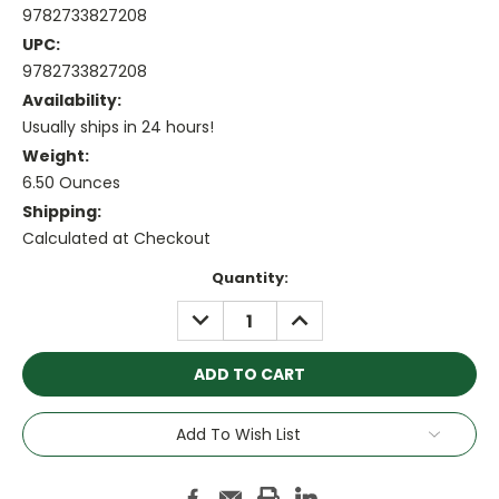
9782733827208
UPC:
9782733827208
Availability:
Usually ships in 24 hours!
Weight:
6.50 Ounces
Shipping:
Calculated at Checkout
Current
Quantity:
Stock:
DECREASE
INCREASE
QUANTITY:
QUANTITY:
Add To Wish List